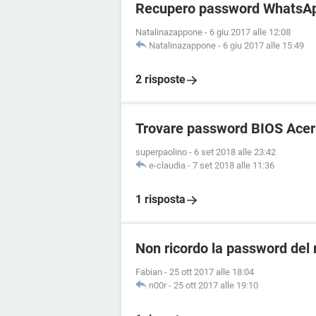
Recupero password WhatsA
Natalinazappone
-
6 giu 2017 alle 12:08
Natalinazappone
-
6 giu 2017 alle 15:49
2 risposte
Trovare password BIOS Acer
superpaolino
-
6 set 2018 alle 23:42
e-claudia
-
7 set 2018 alle 11:36
1 risposta
Non ricordo la password del
Fabian
-
25 ott 2017 alle 18:04
n00r
-
25 ott 2017 alle 19:10