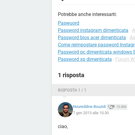
Potrebbe anche interessarti:
Paswuord
Password instagram dimenticata
-
A
Password bios acer dimenticata
-
As
Come reimpostare password Instag
Password pc dimenticata windows 
Password xp dimenticata
-
Forum W
1 risposta
RISPOSTA 1 / 1
Noureddine Bouzidi
15.404
7 gen 2013 alle 10:30
ciao,