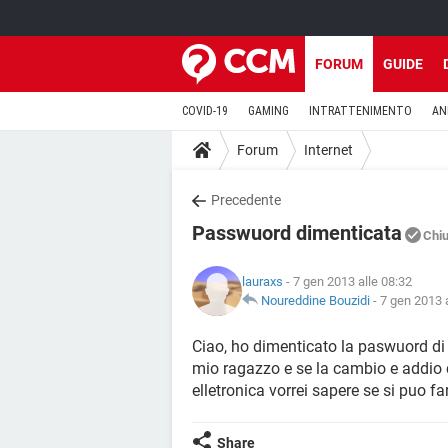
FORUM
GUIDE
COVID-19
GAMING
INTRATTENIMENTO
AN
Forum
Internet
Precedente
Passwuord dimenticata
Chi
lauraxs
- 7 gen 2013 alle 08:32
Noureddine Bouzidi
-
7 gen 2013 a
Ciao, ho dimenticato la paswuord di
mio ragazzo e se la cambio e addio
elletronica vorrei sapere se si puo f
Share