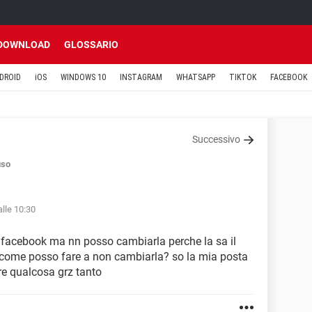
DOWNLOAD
GLOSSARIO
DROID
iOS
WINDOWS 10
INSTAGRAM
WHATSAPP
TIKTOK
FACEBOOK
Successivo
uso
lle 10:30
 facebook ma nn posso cambiarla perche la sa il
 come posso fare a non cambiarla? so la mia posta
are qualcosa grz tanto