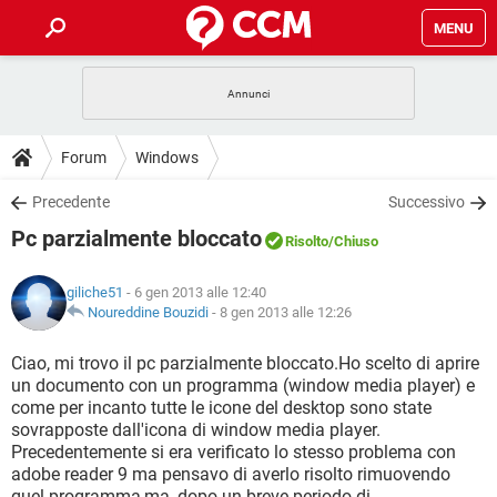
MENU
HOME
COVID-19
GAMING
GUIDE
Forum
Windows
INTRATTENIMENTO
ANDROID
COVID-19
GAMING
DOWNLOAD
Precedente
Successivo
iOS
WINDOWS 10
INTRATTENIMENTO
ANDROID
Pc parzialmente bloccato
INSTAGRAM
COVID-19
WHATSAPP
GAMING
Risolto
/Chiuso
FORUM
iOS
WINDOWS 10
TIKTOK
INTRATTENIMENTO
FACEBOOK
ANDROID
giliche51
- 6 gen 2013 alle 12:40
INSTAGRAM
COVID-19
WHATSAPP
GAMING
GLOSSARIO
Noureddine Bouzidi
-
8 gen 2013 alle 12:26
HARDWARE
iOS
WINDOWS 10
TIKTOK
INTRATTENIMENTO
FACEBOOK
ANDROID
INSTAGRAM
COVID-19
WHATSAPP
GAMING
Ciao, mi trovo il pc parzialmente bloccato.Ho scelto di aprire
HARDWARE
iOS
WINDOWS 10
un documento con un programma (window media player) e
TIKTOK
INTRATTENIMENTO
FACEBOOK
ANDROID
come per incanto tutte le icone del desktop sono state
INSTAGRAM
WHATSAPP
sovrapposte dall'icona di window media player.
HARDWARE
iOS
WINDOWS 10
TIKTOK
FACEBOOK
Precedentemente si era verificato lo stesso problema con
INSTAGRAM
WHATSAPP
adobe reader 9 ma pensavo di averlo risolto rimuovendo
HARDWARE
quel programma,ma, dopo un breve periodo di