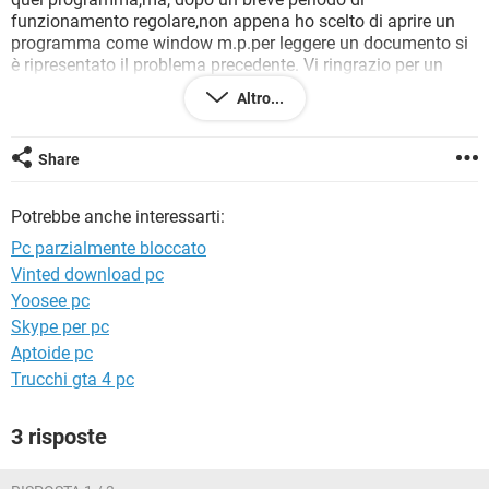
TIKTOK
FACEBOOK
funzionamento regolare,non appena ho scelto di aprire un
programma come window m.p.per leggere un documento si
HARDWARE
è ripresentato il problema precedente. Vi ringrazio per un
eventuale provvidenziale aiuto. Saluti gp
Altro...
Share
Potrebbe anche interessarti:
Pc parzialmente bloccato
Vinted download pc
Yoosee pc
Skype per pc
Aptoide pc
Trucchi gta 4 pc
3 risposte