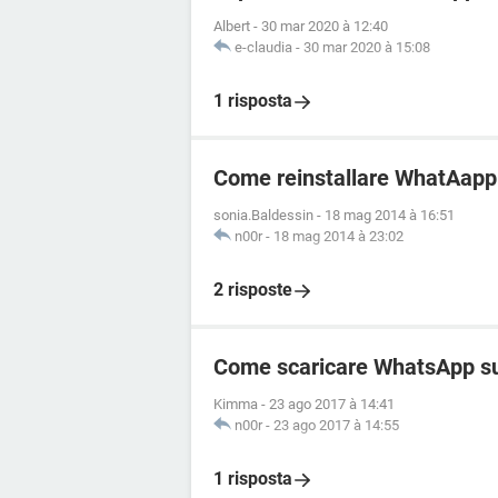
Albert
-
30 mar 2020 à 12:40
e-claudia
-
30 mar 2020 à 15:08
1 risposta
Come reinstallare WhatAapp
sonia.Baldessin
-
18 mag 2014 à 16:51
n00r
-
18 mag 2014 à 23:02
2 risposte
Come scaricare WhatsApp s
Kimma
-
23 ago 2017 à 14:41
n00r
-
23 ago 2017 à 14:55
1 risposta