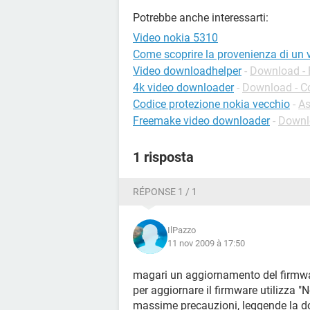
Potrebbe anche interessarti:
Video nokia 5310
Come scoprire la provenienza di un 
Video downloadhelper
-
Download - E
4k video downloader
-
Download - C
Codice protezione nokia vecchio
-
As
Freemake video downloader
-
Downl
1 risposta
RÉPONSE 1 / 1
IlPazzo
11 nov 2009 à 17:50
magari un aggiornamento del firmware
per aggiornare il firmware utilizza "
massime precauzioni, leggende la d