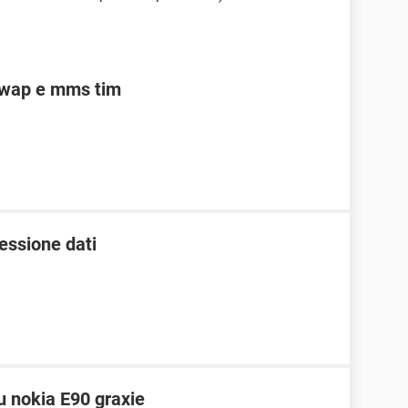
 wap e mms tim
essione dati
u nokia E90 graxie