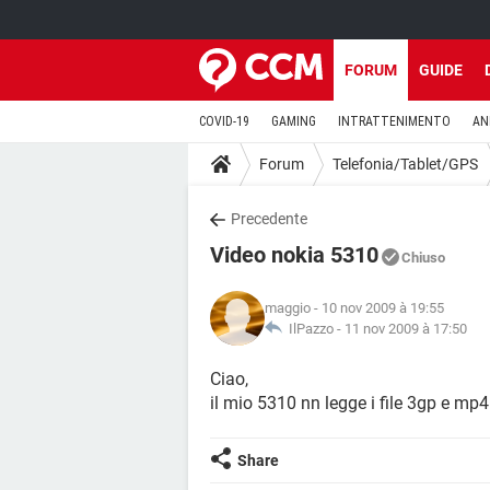
FORUM
GUIDE
COVID-19
GAMING
INTRATTENIMENTO
AN
Forum
Telefonia/Tablet/GPS
Precedente
Video nokia 5310
Chiuso
maggio
- 10 nov 2009 à 19:55
IlPazzo -
11 nov 2009 à 17:50
Ciao,
il mio 5310 nn legge i file 3gp e mp
Share