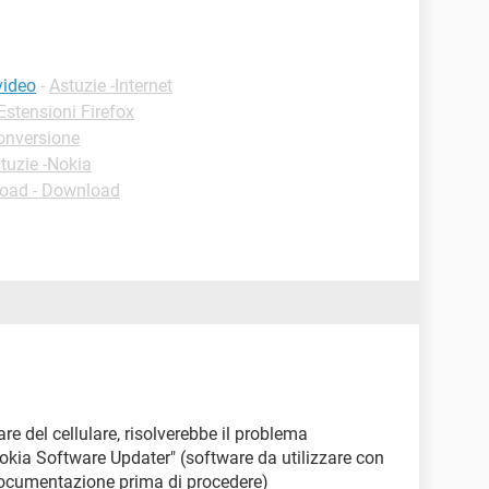
video
-
Astuzie -Internet
stensioni Firefox
onversione
tuzie -Nokia
oad - Download
 del cellulare, risolverebbe il problema
Nokia Software Updater" (software da utilizzare con
ocumentazione prima di procedere)