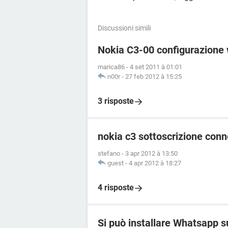
Discussioni simili
Nokia C3-00 configurazione
marica86
-
4 set 2011 à 01:01
n00r
-
27 feb 2012 à 15:25
3 risposte
nokia c3 sottoscrizione conn
stefano
-
3 apr 2012 à 13:50
guest
-
4 apr 2012 à 18:27
4 risposte
Si può installare Whatsapp s