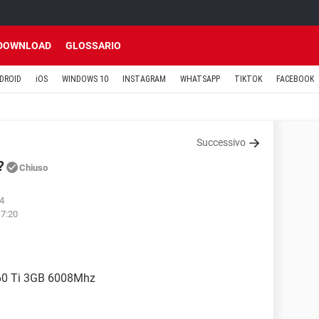
DOWNLOAD
GLOSSARIO
DROID
iOS
WINDOWS 10
INSTAGRAM
WHATSAPP
TIKTOK
FACEBOOK
Successivo
?
Chiuso
04
17:20
660 Ti 3GB 6008Mhz