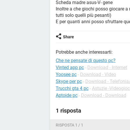
Scheda madre asus-V- gene
Inoltre a che giochi posso giocare a 
tutti solo quelli più pesanti)
E per quanti anni posso sfruttare qu
Share
Potrebbe anche interessarti:
Che ne pensate di questo pc?
Vinted app pc
-
Download - Internet
Yoosee pc
-
Download - Video
Skype per pc
-
Download - Telefonia/
Trucchi gta 4 pc
-
Astuzie -Videogioc
Aptoide pc
-
Download - Download
1 risposta
RISPOSTA 1 / 1