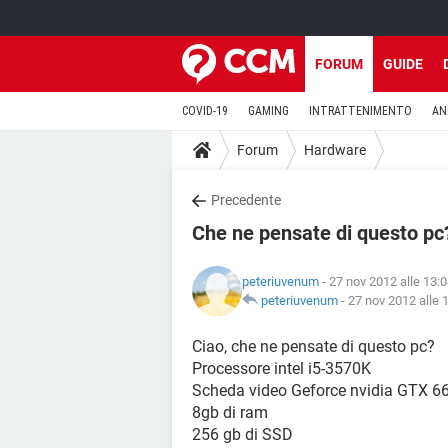
FORUM
GUIDE
COVID-19
GAMING
INTRATTENIMENTO
AN
Forum
Hardware
Precedente
Che ne pensate di questo pc
peteriuvenum
- 27 nov 2012 alle 13:
peteriuvenum
-
27 nov 2012 alle 
Ciao, che ne pensate di questo pc?
Processore intel i5-3570K
Scheda video Geforce nvidia GTX 
8gb di ram
256 gb di SSD