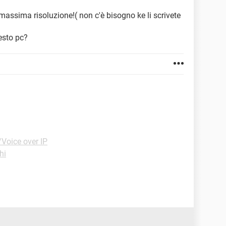
massima risoluzione!( non c'è bisogno ke li scrivete
esto pc?
Voice over IP
hi