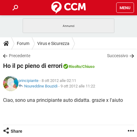
MENU
HOME
COVID-19
GAMING
GUIDE
Forum
Virus e Sicurezza
INTRATTENIMENTO
ANDROID
COVID-19
GAMING
DOWNLOAD
Precedente
Successivo
iOS
WINDOWS 10
INTRATTENIMENTO
ANDROID
Ho il pc pieno di errori
INSTAGRAM
COVID-19
WHATSAPP
GAMING
Risolto
/Chiuso
FORUM
iOS
WINDOWS 10
TIKTOK
INTRATTENIMENTO
FACEBOOK
ANDROID
principiante
- 8 ott 2012 alle 02:11
INSTAGRAM
COVID-19
WHATSAPP
GAMING
GLOSSARIO
Noureddine Bouzidi
-
9 ott 2012 alle 11:22
HARDWARE
iOS
WINDOWS 10
TIKTOK
INTRATTENIMENTO
FACEBOOK
ANDROID
INSTAGRAM
COVID-19
WHATSAPP
GAMING
Ciao, sono una principiante auto didatta. grazie x l'aiuto
HARDWARE
iOS
WINDOWS 10
TIKTOK
INTRATTENIMENTO
FACEBOOK
ANDROID
INSTAGRAM
WHATSAPP
HARDWARE
iOS
WINDOWS 10
TIKTOK
FACEBOOK
INSTAGRAM
WHATSAPP
Share
HARDWARE