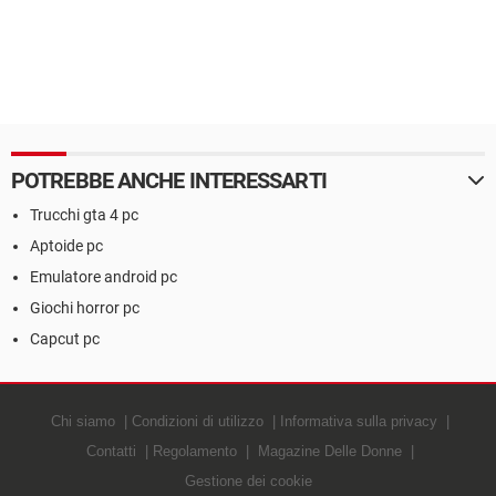
POTREBBE ANCHE INTERESSARTI
Trucchi gta 4 pc
Aptoide pc
Emulatore android pc
Giochi horror pc
Capcut pc
Chi siamo
Condizioni di utilizzo
Informativa sulla privacy
Contatti
Regolamento
Magazine Delle Donne
Gestione dei cookie