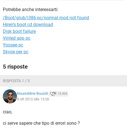
TIKTOK
FACEBOOK
Potrebbe anche interessarti:
HARDWARE
/Boot/grub/i386-pc/normal.mod not found
Hiren's boot cd download
Disk boot failure
Vinted app pc
Yoosee pc
Skype per pc
5 risposte
RISPOSTA 1 / 5
Noureddine Bouzidi
15.404
8 ott 2012 alle 13:26
ciao,
ci serve sapere che tipo di errori sono ?