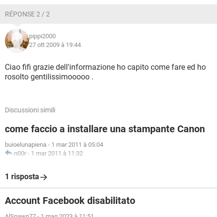
RÉPONSE 2 / 2
pippi2000
27 ott 2009 à 19:44
Ciao fifi grazie dell'informazione ho capito come fare ed ho
rosolto gentilissimooooo .
Discussioni simili
come faccio a installare una stampante Canon
buioelunapiena
-
1 mar 2011 à 05:04
n00r
-
1 mar 2011 à 11:32
1 risposta
Account Facebook disabilitato
AlSpawn77
-
1 mag 2023 à 11:51