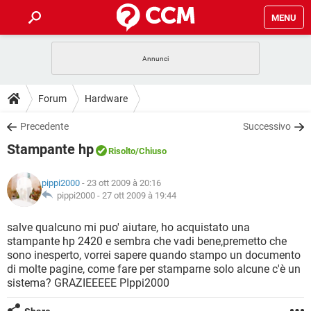
MENU
HOME
COVID-19
GAMING
GUIDE
Forum
Hardware
INTRATTENIMENTO
ANDROID
COVID-19
GAMING
DOWNLOAD
Precedente
Successivo
iOS
WINDOWS 10
INTRATTENIMENTO
ANDROID
Stampante hp
INSTAGRAM
COVID-19
WHATSAPP
GAMING
Risolto
/Chiuso
FORUM
iOS
WINDOWS 10
TIKTOK
INTRATTENIMENTO
FACEBOOK
ANDROID
pippi2000
- 23 ott 2009 à 20:16
INSTAGRAM
COVID-19
WHATSAPP
GAMING
GLOSSARIO
pippi2000 -
27 ott 2009 à 19:44
HARDWARE
iOS
WINDOWS 10
TIKTOK
INTRATTENIMENTO
FACEBOOK
ANDROID
INSTAGRAM
COVID-19
WHATSAPP
GAMING
salve qualcuno mi puo' aiutare, ho acquistato una
HARDWARE
iOS
WINDOWS 10
stampante hp 2420 e sembra che vadi bene,premetto che
TIKTOK
INTRATTENIMENTO
FACEBOOK
ANDROID
sono inesperto, vorrei sapere quando stampo un documento
INSTAGRAM
WHATSAPP
di molte pagine, come fare per stamparne solo alcune c'è un
HARDWARE
iOS
WINDOWS 10
TIKTOK
FACEBOOK
sistema? GRAZIEEEEE PIppi2000
INSTAGRAM
WHATSAPP
HARDWARE