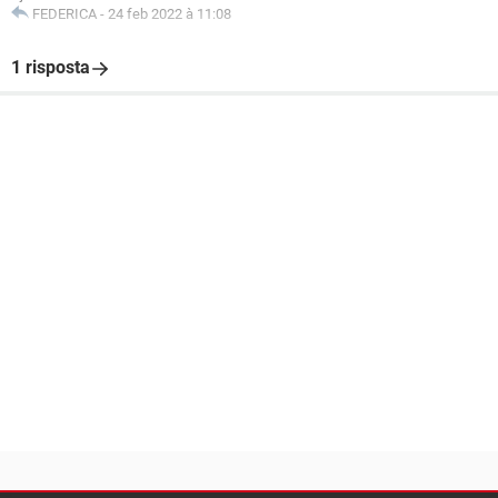
FEDERICA
-
24 feb 2022 à 11:08
1 risposta