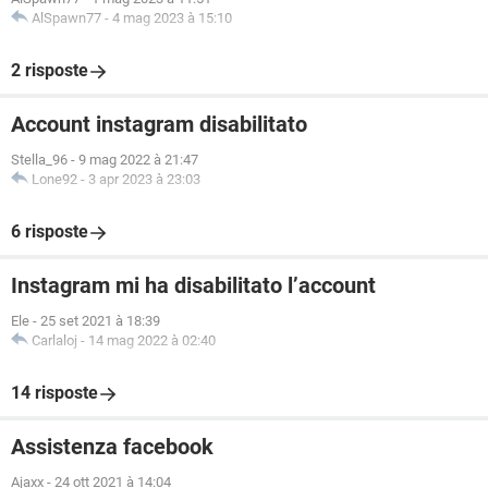
AlSpawn77
-
4 mag 2023 à 15:10
2 risposte
Account instagram disabilitato
Stella_96
-
9 mag 2022 à 21:47
Lone92
-
3 apr 2023 à 23:03
6 risposte
Instagram mi ha disabilitato l’account
Ele
-
25 set 2021 à 18:39
Carlaloj
-
14 mag 2022 à 02:40
14 risposte
Assistenza facebook
Ajaxx
-
24 ott 2021 à 14:04