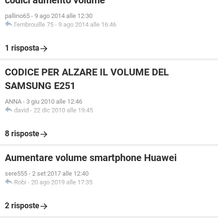
codici aumento volume
pallino65
-
9 ago 2014 alle 12:30
l'embrouille 75
-
9 ago 2014 alle 16:46
1 risposta
CODICE PER ALZARE IL VOLUME DEL
SAMSUNG E251
ANNA
-
3 giu 2010 alle 12:46
david
-
22 dic 2010 alle 19:45
8 risposte
Aumentare volume smartphone Huawei
sere555
-
2 set 2017 alle 12:40
Robi
-
20 ago 2019 alle 17:35
2 risposte