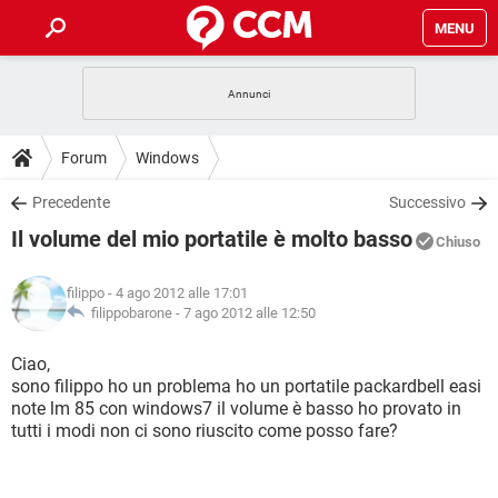
MENU
HOME
COVID-19
GAMING
GUIDE
Forum
Windows
INTRATTENIMENTO
ANDROID
COVID-19
GAMING
DOWNLOAD
Precedente
Successivo
iOS
WINDOWS 10
INTRATTENIMENTO
ANDROID
Il volume del mio portatile è molto basso
INSTAGRAM
COVID-19
WHATSAPP
GAMING
Chiuso
FORUM
iOS
WINDOWS 10
TIKTOK
INTRATTENIMENTO
FACEBOOK
ANDROID
filippo
- 4 ago 2012 alle 17:01
INSTAGRAM
COVID-19
WHATSAPP
GAMING
GLOSSARIO
filippobarone -
7 ago 2012 alle 12:50
HARDWARE
iOS
WINDOWS 10
TIKTOK
INTRATTENIMENTO
FACEBOOK
ANDROID
INSTAGRAM
COVID-19
WHATSAPP
GAMING
Ciao,
HARDWARE
iOS
WINDOWS 10
sono filippo ho un problema ho un portatile packardbell easi
TIKTOK
INTRATTENIMENTO
FACEBOOK
ANDROID
note lm 85 con windows7 il volume è basso ho provato in
INSTAGRAM
WHATSAPP
tutti i modi non ci sono riuscito come posso fare?
HARDWARE
iOS
WINDOWS 10
TIKTOK
FACEBOOK
INSTAGRAM
WHATSAPP
HARDWARE