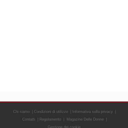
Chi siamo
Condizioni di utilizzo
Informativa sulla privacy
Contatti
Regolamento
Magazine Delle Donne
Gestione dei cookie