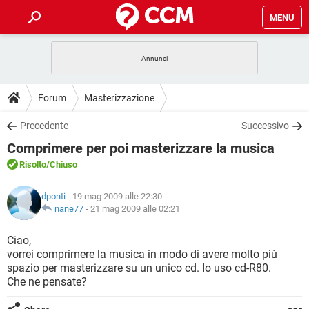
MENU
HOME
COVID-19
GAMING
GUIDE
Forum
Masterizzazione
INTRATTENIMENTO
ANDROID
COVID-19
GAMING
DOWNLOAD
Precedente
Successivo
iOS
WINDOWS 10
INTRATTENIMENTO
ANDROID
Comprimere per poi masterizzare la musica
INSTAGRAM
COVID-19
WHATSAPP
GAMING
FORUM
iOS
WINDOWS 10
Risolto
/Chiuso
TIKTOK
INTRATTENIMENTO
FACEBOOK
ANDROID
INSTAGRAM
COVID-19
WHATSAPP
GAMING
GLOSSARIO
HARDWARE
iOS
dponti
- 19 mag 2009 alle 22:30
WINDOWS 10
TIKTOK
INTRATTENIMENTO
FACEBOOK
ANDROID
nane77
-
21 mag 2009 alle 02:21
INSTAGRAM
COVID-19
WHATSAPP
GAMING
HARDWARE
iOS
WINDOWS 10
Ciao,
TIKTOK
INTRATTENIMENTO
FACEBOOK
ANDROID
vorrei comprimere la musica in modo di avere molto più
INSTAGRAM
WHATSAPP
spazio per masterizzare su un unico cd. Io uso cd-R80.
HARDWARE
iOS
WINDOWS 10
TIKTOK
FACEBOOK
Che ne pensate?
INSTAGRAM
WHATSAPP
HARDWARE