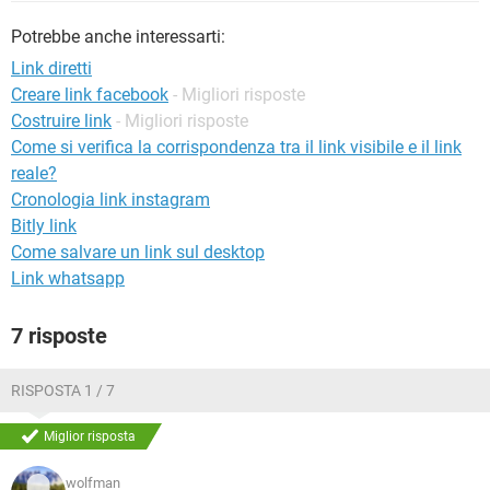
TIKTOK
FACEBOOK
Potrebbe anche interessarti:
HARDWARE
Link diretti
Creare link facebook
- Migliori risposte
Costruire link
- Migliori risposte
Come si verifica la corrispondenza tra il link visibile e il link
reale?
Cronologia link instagram
Bitly link
Come salvare un link sul desktop
Link whatsapp
7 risposte
RISPOSTA 1 / 7
Miglior risposta
wolfman