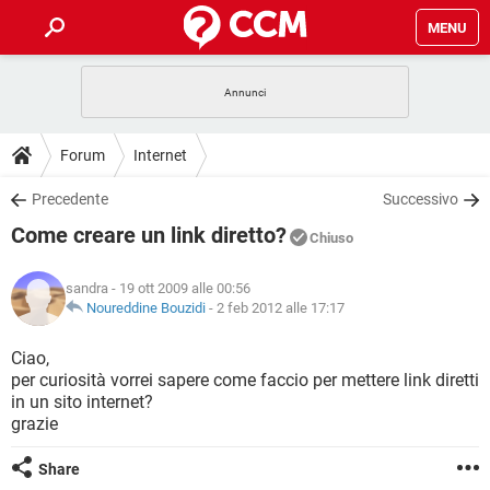
MENU
HOME
COVID-19
GAMING
GUIDE
Forum
Internet
INTRATTENIMENTO
ANDROID
COVID-19
GAMING
DOWNLOAD
Precedente
Successivo
iOS
WINDOWS 10
INTRATTENIMENTO
ANDROID
Come creare un link diretto?
INSTAGRAM
COVID-19
WHATSAPP
GAMING
Chiuso
FORUM
iOS
WINDOWS 10
TIKTOK
INTRATTENIMENTO
FACEBOOK
ANDROID
sandra
- 19 ott 2009 alle 00:56
INSTAGRAM
COVID-19
WHATSAPP
GAMING
GLOSSARIO
Noureddine Bouzidi
-
2 feb 2012 alle 17:17
HARDWARE
iOS
WINDOWS 10
TIKTOK
INTRATTENIMENTO
FACEBOOK
ANDROID
INSTAGRAM
COVID-19
WHATSAPP
GAMING
Ciao,
HARDWARE
iOS
WINDOWS 10
per curiosità vorrei sapere come faccio per mettere link diretti
TIKTOK
INTRATTENIMENTO
FACEBOOK
ANDROID
in un sito internet?
INSTAGRAM
WHATSAPP
grazie
HARDWARE
iOS
WINDOWS 10
TIKTOK
FACEBOOK
INSTAGRAM
WHATSAPP
Share
HARDWARE