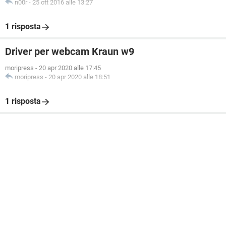
n00r
-
25 ott 2016 alle 13:27
1 risposta
Driver per webcam Kraun w9
moripress
-
20 apr 2020 alle 17:45
moripress
-
20 apr 2020 alle 18:51
1 risposta