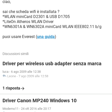
ciao,
sai che scheda wifi è installata ?
*WLAN miniCard D2301 & USB D1705
*LiteOn Atheros WLAN Driver
*WN6301A & WN6302A miniCard WLAN IEEE802.11 b/g
puoi usare Everest (
una guida
)
Discussioni simili
Driver per wireless usb adapter senza marca
luca
-
6 ago 2009 alle 12:38
Leone
-
7 ago 2009 alle 12:58
1 risposta
Driver Canon MP240 Windows 10
Moderno11
-
24 ott 2016 alle 20:17