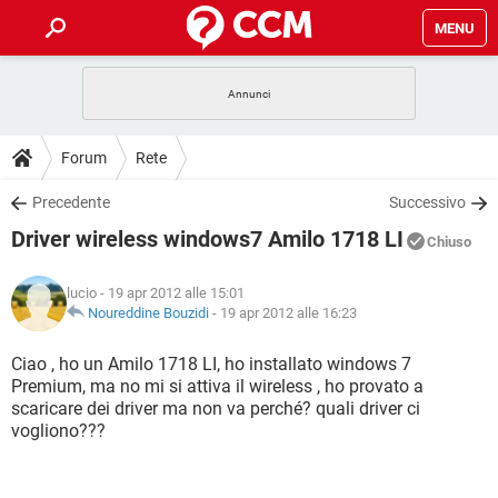
MENU
HOME
COVID-19
GAMING
GUIDE
Forum
Rete
INTRATTENIMENTO
ANDROID
COVID-19
GAMING
DOWNLOAD
Precedente
Successivo
iOS
WINDOWS 10
INTRATTENIMENTO
ANDROID
Driver wireless windows7 Amilo 1718 LI
INSTAGRAM
COVID-19
WHATSAPP
GAMING
Chiuso
FORUM
iOS
WINDOWS 10
TIKTOK
INTRATTENIMENTO
FACEBOOK
ANDROID
lucio
- 19 apr 2012 alle 15:01
INSTAGRAM
COVID-19
WHATSAPP
GAMING
GLOSSARIO
Noureddine Bouzidi
-
19 apr 2012 alle 16:23
HARDWARE
iOS
WINDOWS 10
TIKTOK
INTRATTENIMENTO
FACEBOOK
ANDROID
INSTAGRAM
COVID-19
WHATSAPP
GAMING
Ciao , ho un Amilo 1718 LI, ho installato windows 7
HARDWARE
iOS
WINDOWS 10
Premium, ma no mi si attiva il wireless , ho provato a
TIKTOK
INTRATTENIMENTO
FACEBOOK
ANDROID
scaricare dei driver ma non va perché? quali driver ci
INSTAGRAM
WHATSAPP
vogliono???
HARDWARE
iOS
WINDOWS 10
TIKTOK
FACEBOOK
INSTAGRAM
WHATSAPP
HARDWARE