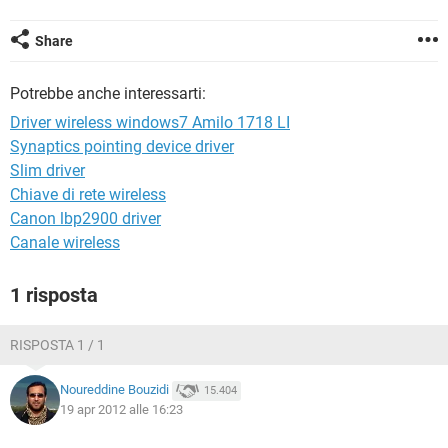
TIKTOK
FACEBOOK
HARDWARE
Share
Potrebbe anche interessarti:
Driver wireless windows7 Amilo 1718 LI
Synaptics pointing device driver
Slim driver
Chiave di rete wireless
Canon lbp2900 driver
Canale wireless
1 risposta
RISPOSTA 1 / 1
Noureddine Bouzidi
15.404
19 apr 2012 alle 16:23