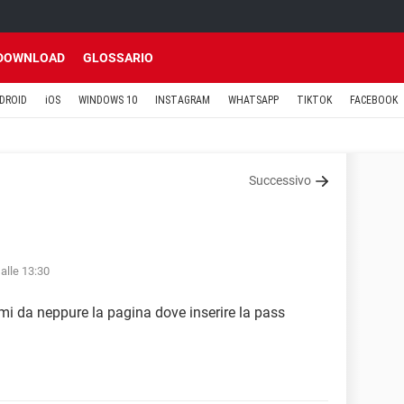
DOWNLOAD
GLOSSARIO
DROID
iOS
WINDOWS 10
INSTAGRAM
WHATSAPP
TIKTOK
FACEBOOK
Successivo
alle 13:30
 mi da neppure la pagina dove inserire la pass