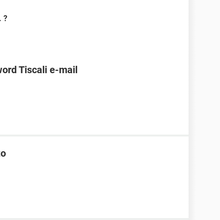
. ?
ord Tiscali e-mail
to