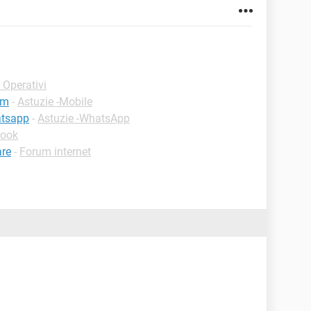
 Operativi
im
-
Astuzie -Mobile
atsapp
-
Astuzie -WhatsApp
book
are
-
Forum internet