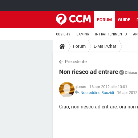
FORUM
GUIDE
COVID-19
GAMING
INTRATTENIMENTO
AN
Forum
E-Mail/Chat
Precedente
Non riesco ad entrare
Chiuso
giucas
- 16 apr 2012 alle 13:01
Noureddine Bouzidi
-
16 apr 2012 
Ciao, non riesco ad entrare. ora non