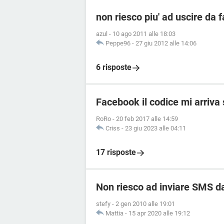
non riesco piu' ad uscire da
azul
-
10 ago 2011 alle 18:03
Peppe96
-
27 giu 2012 alle 14:06
6 risposte
Facebook il codice mi arriva
RoRo
-
20 feb 2017 alle 14:59
Criss
-
23 giu 2023 alle 04:11
17 risposte
Non riesco ad inviare SMS da
stefy
-
2 gen 2010 alle 19:01
Mattia
-
15 apr 2020 alle 19:12