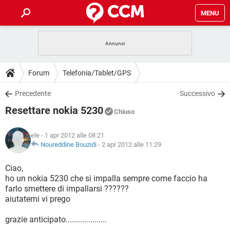
MENU
HOME
COVID-19
GAMING
GUIDE
Forum
Telefonia/Tablet/GPS
INTRATTENIMENTO
ANDROID
COVID-19
GAMING
DOWNLOAD
Precedente
Successivo
iOS
WINDOWS 10
INTRATTENIMENTO
ANDROID
Resettare nokia 5230
INSTAGRAM
COVID-19
WHATSAPP
GAMING
Chiuso
FORUM
iOS
WINDOWS 10
TIKTOK
INTRATTENIMENTO
FACEBOOK
ANDROID
ele
- 1 apr 2012 alle 08:21
INSTAGRAM
COVID-19
WHATSAPP
GAMING
GLOSSARIO
Noureddine Bouzidi
-
2 apr 2012 alle 11:29
HARDWARE
iOS
WINDOWS 10
TIKTOK
INTRATTENIMENTO
FACEBOOK
ANDROID
INSTAGRAM
COVID-19
WHATSAPP
GAMING
Ciao,
HARDWARE
iOS
WINDOWS 10
ho un nokia 5230 che si impalla sempre come faccio ha
TIKTOK
INTRATTENIMENTO
FACEBOOK
ANDROID
farlo smettere di impallarsi ??????
INSTAGRAM
WHATSAPP
aiutatemi vi prego
HARDWARE
iOS
WINDOWS 10
TIKTOK
FACEBOOK
INSTAGRAM
WHATSAPP
grazie anticipato....................
HARDWARE