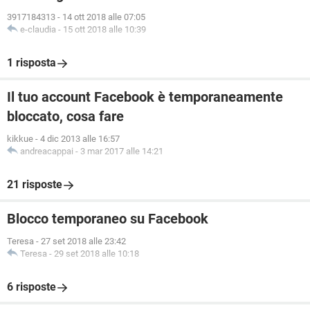
3917184313
-
14 ott 2018 alle 07:05
e-claudia
-
15 ott 2018 alle 10:39
1 risposta
Il tuo account Facebook è temporaneamente
bloccato, cosa fare
kikkue
-
4 dic 2013 alle 16:57
andreacappai
-
3 mar 2017 alle 14:21
21 risposte
Blocco temporaneo su Facebook
Teresa
-
27 set 2018 alle 23:42
Teresa
-
29 set 2018 alle 10:18
6 risposte