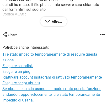
TIKTOK
FACEBOOK
quindi ho messo il file php sul mio server e sarà chiamato
dal form html sul suo sito:
HARDWARE
Codice AJAX :
xhr.open("GET", "http://www.il_mio_sito.com/invioMail.php");
Altro...
ho modificato i permessi sul file php ma quando faccio il
Share
test mi dà un errore:
XMLHttpRequest cannot load
Potrebbe anche interessarti:
http://www.il_mio_sito.com/invioMail.php. Origin null is not
allowed by Access-Control-Allow-Origin.
Ti è stato impedito temporaneamente di eseguire questa
azione
un'idea ? grazie
Eseguire scandisk
Eseguire un ping
Riattivare account instagram disattivato temporaneamente
Eseguire script ubuntu
Sembra che tu stia usando in modo errato questa funzione
andando troppo velocemente. ti è stato temporaneamente
impedito di usarla.