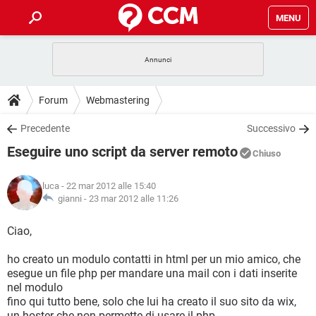
MENU
HOME
COVID-19
GAMING
GUIDE
Forum
Webmastering
INTRATTENIMENTO
ANDROID
COVID-19
GAMING
DOWNLOAD
Precedente
Successivo
iOS
WINDOWS 10
INTRATTENIMENTO
ANDROID
Eseguire uno script da server remoto
INSTAGRAM
COVID-19
WHATSAPP
GAMING
Chiuso
FORUM
iOS
WINDOWS 10
TIKTOK
INTRATTENIMENTO
FACEBOOK
ANDROID
luca
- 22 mar 2012 alle 15:40
INSTAGRAM
COVID-19
WHATSAPP
GAMING
GLOSSARIO
gianni -
23 mar 2012 alle 11:26
HARDWARE
iOS
WINDOWS 10
TIKTOK
INTRATTENIMENTO
FACEBOOK
ANDROID
INSTAGRAM
COVID-19
WHATSAPP
GAMING
Ciao,
HARDWARE
iOS
WINDOWS 10
TIKTOK
INTRATTENIMENTO
FACEBOOK
ANDROID
ho creato un modulo contatti in html per un mio amico, che
INSTAGRAM
WHATSAPP
esegue un file php per mandare una mail con i dati inserite
HARDWARE
iOS
WINDOWS 10
TIKTOK
FACEBOOK
nel modulo
INSTAGRAM
WHATSAPP
fino qui tutto bene, solo che lui ha creato il suo sito da wix,
HARDWARE
un hoster che non permette di usare il php