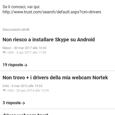
Se li conosci, vai qui:
http://www.trust.com/search/default.aspx?cxt=drivers
Discussioni simili
Non riesco a installare Skype su Android
Mase'
-
30 mar 2017 alle 10:43
n00r
-
5 apr 2017 alle 11:05
19 risposte
Non trovo + i drivers della mia webcam Nortek
DAS
-
9 mar 2012 alle 15:53
n00r
-
20 gen 2014 alle 12:05
3 risposte