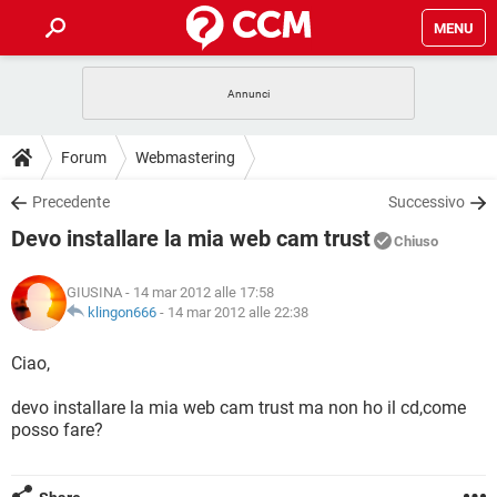
MENU
HOME
COVID-19
GAMING
GUIDE
Forum
Webmastering
INTRATTENIMENTO
ANDROID
COVID-19
GAMING
DOWNLOAD
Precedente
Successivo
iOS
WINDOWS 10
INTRATTENIMENTO
ANDROID
Devo installare la mia web cam trust
INSTAGRAM
COVID-19
WHATSAPP
GAMING
Chiuso
FORUM
iOS
WINDOWS 10
TIKTOK
INTRATTENIMENTO
FACEBOOK
ANDROID
GIUSINA
- 14 mar 2012 alle 17:58
INSTAGRAM
COVID-19
WHATSAPP
GAMING
GLOSSARIO
klingon666
-
14 mar 2012 alle 22:38
HARDWARE
iOS
WINDOWS 10
TIKTOK
INTRATTENIMENTO
FACEBOOK
ANDROID
INSTAGRAM
COVID-19
WHATSAPP
GAMING
Ciao,
HARDWARE
iOS
WINDOWS 10
TIKTOK
INTRATTENIMENTO
FACEBOOK
ANDROID
devo installare la mia web cam trust ma non ho il cd,come
INSTAGRAM
WHATSAPP
posso fare?
HARDWARE
iOS
WINDOWS 10
TIKTOK
FACEBOOK
INSTAGRAM
WHATSAPP
HARDWARE