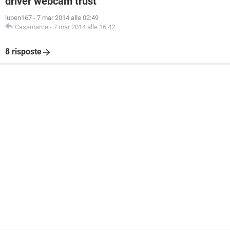
driver webcam trust
lupen167
-
7 mar 2014 alle 02:49
Casamarce
-
7 mar 2014 alle 16:42
8 risposte