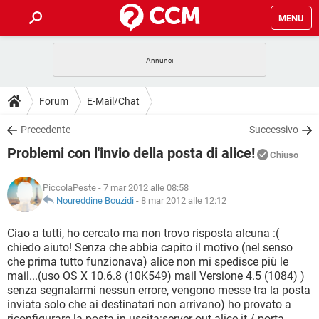
MENU
HOME
COVID-19
GAMING
GUIDE
Forum
E-Mail/Chat
INTRATTENIMENTO
ANDROID
COVID-19
GAMING
DOWNLOAD
Precedente
Successivo
iOS
WINDOWS 10
INTRATTENIMENTO
ANDROID
Problemi con l'invio della posta di alice!
INSTAGRAM
COVID-19
WHATSAPP
GAMING
Chiuso
FORUM
iOS
WINDOWS 10
TIKTOK
INTRATTENIMENTO
FACEBOOK
ANDROID
PiccolaPeste
- 7 mar 2012 alle 08:58
INSTAGRAM
COVID-19
WHATSAPP
GAMING
GLOSSARIO
Noureddine Bouzidi
-
8 mar 2012 alle 12:12
HARDWARE
iOS
WINDOWS 10
TIKTOK
INTRATTENIMENTO
FACEBOOK
ANDROID
INSTAGRAM
COVID-19
WHATSAPP
GAMING
Ciao a tutti, ho cercato ma non trovo risposta alcuna :(
HARDWARE
iOS
WINDOWS 10
chiedo aiuto! Senza che abbia capito il motivo (nel senso
TIKTOK
INTRATTENIMENTO
FACEBOOK
ANDROID
che prima tutto funzionava) alice non mi spedisce più le
INSTAGRAM
WHATSAPP
mail...(uso OS X 10.6.8 (10K549) mail Versione 4.5 (1084) )
HARDWARE
iOS
WINDOWS 10
TIKTOK
FACEBOOK
senza segnalarmi nessun errore, vengono messe tra la posta
INSTAGRAM
WHATSAPP
inviata solo che ai destinatari non arrivano) ho provato a
HARDWARE
riconfigurare la posta in uscita:server out.alice.it / porta