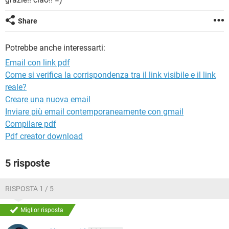
TIKTOK
FACEBOOK
HARDWARE
Share
Potrebbe anche interessarti:
Email con link pdf
Come si verifica la corrispondenza tra il link visibile e il link
reale?
Creare una nuova email
Inviare più email contemporaneamente con gmail
Compilare pdf
Pdf creator download
5 risposte
RISPOSTA 1 / 5
Miglior risposta