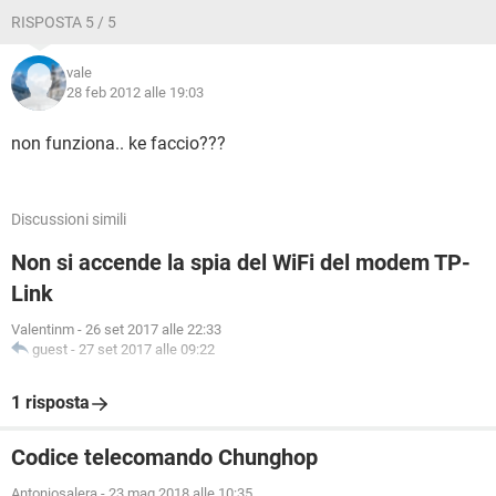
RISPOSTA 5 / 5
vale
28 feb 2012 alle 19:03
non funziona.. ke faccio???
Discussioni simili
Non si accende la spia del WiFi del modem TP-
Link
Valentinm
-
26 set 2017 alle 22:33
guest
-
27 set 2017 alle 09:22
1 risposta
Codice telecomando Chunghop
Antoniosalera
-
23 mag 2018 alle 10:35