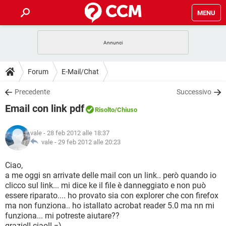
MENU
HOME
COVID-19
GAMING
GUIDE
Forum
E-Mail/Chat
INTRATTENIMENTO
ANDROID
COVID-19
GAMING
DOWNLOAD
Precedente
Successivo
iOS
WINDOWS 10
INTRATTENIMENTO
ANDROID
Email con link pdf
INSTAGRAM
COVID-19
WHATSAPP
GAMING
Risolto
/Chiuso
FORUM
iOS
WINDOWS 10
TIKTOK
INTRATTENIMENTO
FACEBOOK
ANDROID
vale
- 28 feb 2012 alle 18:37
INSTAGRAM
COVID-19
WHATSAPP
GAMING
GLOSSARIO
vale -
29 feb 2012 alle 20:23
HARDWARE
iOS
WINDOWS 10
TIKTOK
INTRATTENIMENTO
FACEBOOK
ANDROID
INSTAGRAM
COVID-19
WHATSAPP
GAMING
Ciao,
HARDWARE
iOS
WINDOWS 10
a me oggi sn arrivate delle mail con un link.. però quando io
TIKTOK
INTRATTENIMENTO
FACEBOOK
ANDROID
clicco sul link... mi dice ke il file è danneggiato e non può
INSTAGRAM
WHATSAPP
essere riparato.... ho provato sia con explorer che con firefox
HARDWARE
iOS
WINDOWS 10
TIKTOK
FACEBOOK
ma non funziona.. ho istallato acrobat reader 5.0 ma nn mi
INSTAGRAM
WHATSAPP
funziona... mi potreste aiutare??
HARDWARE
grazie!! ciao!! =)