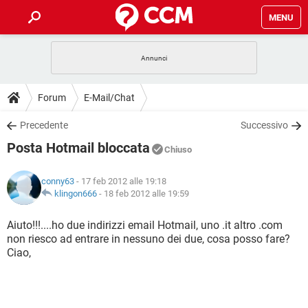
MENU
HOME
COVID-19
GAMING
GUIDE
Forum
E-Mail/Chat
INTRATTENIMENTO
ANDROID
COVID-19
GAMING
DOWNLOAD
Precedente
Successivo
iOS
WINDOWS 10
INTRATTENIMENTO
ANDROID
Posta Hotmail bloccata
INSTAGRAM
COVID-19
WHATSAPP
GAMING
Chiuso
FORUM
iOS
WINDOWS 10
TIKTOK
INTRATTENIMENTO
FACEBOOK
ANDROID
conny63
- 17 feb 2012 alle 19:18
INSTAGRAM
COVID-19
WHATSAPP
GAMING
GLOSSARIO
klingon666
-
18 feb 2012 alle 19:59
HARDWARE
iOS
WINDOWS 10
TIKTOK
INTRATTENIMENTO
FACEBOOK
ANDROID
INSTAGRAM
COVID-19
WHATSAPP
GAMING
Aiuto!!!....ho due indirizzi email Hotmail, uno .it altro .com
HARDWARE
iOS
WINDOWS 10
non riesco ad entrare in nessuno dei due, cosa posso fare?
TIKTOK
INTRATTENIMENTO
FACEBOOK
ANDROID
Ciao,
INSTAGRAM
WHATSAPP
HARDWARE
iOS
WINDOWS 10
TIKTOK
FACEBOOK
INSTAGRAM
WHATSAPP
HARDWARE