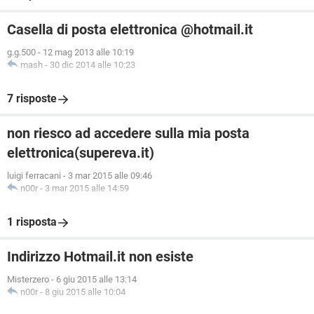
Casella di posta elettronica @hotmail.it
g.g.500
-
12 mag 2013 alle 10:19
mash
-
30 dic 2014 alle 10:23
7 risposte
non riesco ad accedere sulla mia posta
elettronica(supereva.it)
luigi ferracani
-
3 mar 2015 alle 09:46
n00r
-
3 mar 2015 alle 14:59
1 risposta
Indirizzo Hotmail.it non esiste
Misterzero
-
6 giu 2015 alle 13:14
n00r
-
8 giu 2015 alle 10:04