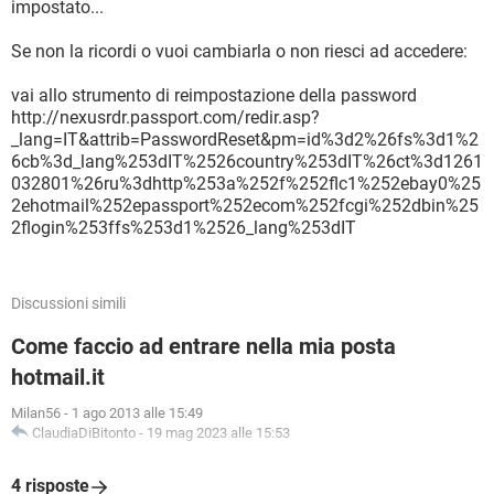
impostato...
Se non la ricordi o vuoi cambiarla o non riesci ad accedere:
vai allo strumento di reimpostazione della password
http://nexusrdr.passport.com/redir.asp?
_lang=IT&attrib=PasswordReset&pm=id%3d2%26fs%3d1%2
6cb%3d_lang%253dIT%2526country%253dIT%26ct%3d1261
032801%26ru%3dhttp%253a%252f%252flc1%252ebay0%25
2ehotmail%252epassport%252ecom%252fcgi%252dbin%25
2flogin%253ffs%253d1%2526_lang%253dIT
Discussioni simili
Come faccio ad entrare nella mia posta
hotmail.it
Milan56
-
1 ago 2013 alle 15:49
ClaudiaDiBitonto
-
19 mag 2023 alle 15:53
4 risposte