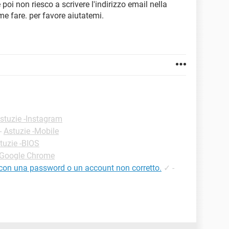
poi non riesco a scrivere l'indirizzo email nella
me fare. per favore aiutatemi.
stuzie -Instagram
-
Astuzie -Mobile
tuzie -BIOS
-Google Chrome
e con una password o un account non corretto.
✓
-