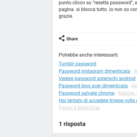
punto clicco su "resetta password", e 
pagina. si blocca tutto. io non so co
grazie.
Share
Potrebbe anche interessarti:
Tumblr password
Password instagram dimenticata
-
A
Vedere password asterischi android
Password bios acer dimenticata
-
As
Password salvate chrome
-
Astuzie 
Hai tentato di accedere troppe volt
Forum E-Mail/Chat
1 risposta