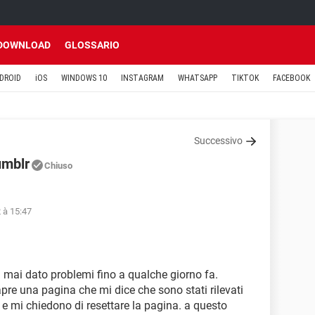
DOWNLOAD
GLOSSARIO
DROID
iOS
WINDOWS 10
INSTAGRAM
WHATSAPP
TIKTOK
FACEBOOK
Successivo
umblr
Chiuso
 à 15:47
 mai dato problemi fino a qualche giorno fa.
apre una pagina che mi dice che sono stati rilevati
, e mi chiedono di resettare la pagina. a questo