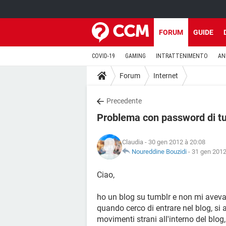
FORUM
GUIDE
COVID-19
GAMING
INTRATTENIMENTO
AN
Forum
Internet
Precedente
Problema con password di t
Claudia
- 30 gen 2012 à 20:08
Noureddine Bouzidi
-
31 gen 2012
Ciao,
ho un blog su tumblr e non mi aveva
quando cerco di entrare nel blog, si 
movimenti strani all'interno del blog