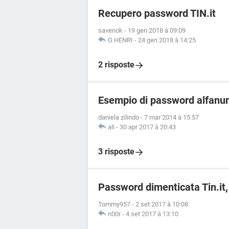
Recupero password TIN.it
savenok
-
19 gen 2018 à 09:09
G.HENRI
-
24 gen 2018 à 14:25
2 risposte
Esempio di password alfanu
daniela zilindo
-
7 mar 2014 à 15:57
ali
-
30 apr 2017 à 20:43
3 risposte
Password dimenticata Tin.it,
Tommy957
-
2 set 2017 à 10:08
n00r
-
4 set 2017 à 13:10