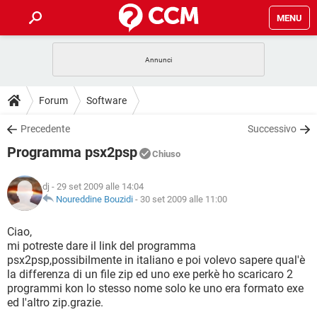
MENU
HOME
COVID-19
GAMING
GUIDE
Forum
Software
INTRATTENIMENTO
ANDROID
COVID-19
GAMING
DOWNLOAD
Precedente
Successivo
iOS
WINDOWS 10
INTRATTENIMENTO
ANDROID
Programma psx2psp
INSTAGRAM
COVID-19
WHATSAPP
GAMING
Chiuso
FORUM
iOS
WINDOWS 10
TIKTOK
INTRATTENIMENTO
FACEBOOK
ANDROID
dj
- 29 set 2009 alle 14:04
INSTAGRAM
COVID-19
WHATSAPP
GAMING
GLOSSARIO
Noureddine Bouzidi
-
30 set 2009 alle 11:00
HARDWARE
iOS
WINDOWS 10
TIKTOK
INTRATTENIMENTO
FACEBOOK
ANDROID
INSTAGRAM
COVID-19
WHATSAPP
GAMING
Ciao,
HARDWARE
iOS
WINDOWS 10
mi potreste dare il link del programma
TIKTOK
INTRATTENIMENTO
FACEBOOK
ANDROID
psx2psp,possibilmente in italiano e poi volevo sapere qual'è
INSTAGRAM
WHATSAPP
la differenza di un file zip ed uno exe perkè ho scaricaro 2
HARDWARE
iOS
WINDOWS 10
TIKTOK
FACEBOOK
programmi kon lo stesso nome solo ke uno era formato exe
INSTAGRAM
WHATSAPP
ed l'altro zip.grazie.
HARDWARE