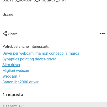
USB\VID_0C45&PID_613B&REV_0101
TIKTOK
FACEBOOK
HARDWARE
Grazie
Share
Potrebbe anche interessarti:
Driver per webcam, ma non conosco la marca
Synaptics pointing device driver
Slim driver
Migliori webcam
Webcam 7
Canon lbp2900 driver
1 risposta
RISPOSTA 1 / 1