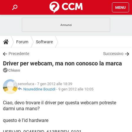
MENU
HOME
COVID-19
GAMING
GUIDE
Forum
Software
INTRATTENIMENTO
ANDROID
COVID-19
GAMING
DOWNLOAD
Precedente
Successivo
iOS
WINDOWS 10
INTRATTENIMENTO
ANDROID
Driver per webcam, ma non conosco la marca
INSTAGRAM
COVID-19
WHATSAPP
GAMING
FORUM
iOS
WINDOWS 10
Chiuso
TIKTOK
INTRATTENIMENTO
FACEBOOK
ANDROID
INSTAGRAM
COVID-19
WHATSAPP
GAMING
GLOSSARIO
HARDWARE
iOS
senorluca
- 7 gen 2012 alle 18:39
WINDOWS 10
TIKTOK
INTRATTENIMENTO
FACEBOOK
ANDROID
Noureddine Bouzidi
-
9 gen 2012 alle 10:05
INSTAGRAM
COVID-19
WHATSAPP
GAMING
HARDWARE
iOS
WINDOWS 10
Ciao, devo trovare il driver per questa webcam potreste
TIKTOK
INTRATTENIMENTO
FACEBOOK
ANDROID
darmi una mano?
INSTAGRAM
WHATSAPP
HARDWARE
iOS
WINDOWS 10
TIKTOK
FACEBOOK
questo è l'id hardware
INSTAGRAM
WHATSAPP
HARDWARE