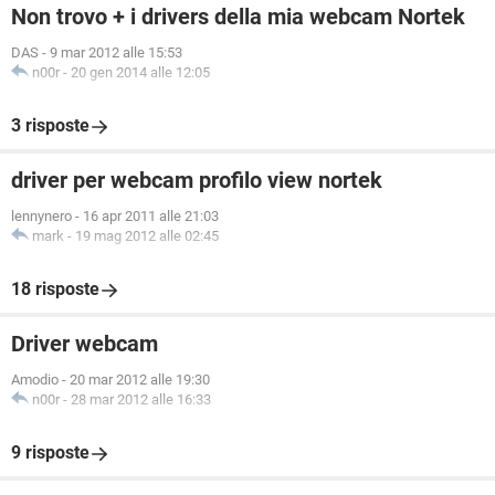
Non trovo + i drivers della mia webcam Nortek
DAS
-
9 mar 2012 alle 15:53
n00r
-
20 gen 2014 alle 12:05
3 risposte
driver per webcam profilo view nortek
lennynero
-
16 apr 2011 alle 21:03
mark
-
19 mag 2012 alle 02:45
18 risposte
Driver webcam
Amodio
-
20 mar 2012 alle 19:30
n00r
-
28 mar 2012 alle 16:33
9 risposte