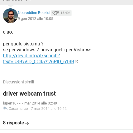
Noureddine Bouzidi
15.404
9 gen 2012 alle 10:05
ciao,
per quale sistema ?
se per windows 7 prova quelli per Vista =>
http://devid.info/it/search?
text=USB\VID_0C45%26PID_613B
Discussioni simili
driver webcam trust
lupen167
-
7 mar 2014 alle 02:49
Casamarce
-
7 mar 2014 alle 16:42
8 risposte