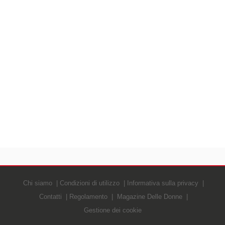
Chi siamo
Condizioni di utilizzo
Informativa sulla privacy
Contatti
Regolamento
Magazine Delle Donne
Gestione dei cookie