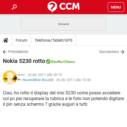
MENU
HOME
COVID-19
GAMING
GUIDE
Forum
Telefonia/Tablet/GPS
INTRATTENIMENTO
ANDROID
COVID-19
GAMING
DOWNLOAD
Precedente
Successivo
iOS
WINDOWS 10
INTRATTENIMENTO
ANDROID
Nokia 5230 rotto
INSTAGRAM
COVID-19
WHATSAPP
GAMING
Risolto
/Chiuso
FORUM
iOS
WINDOWS 10
TIKTOK
INTRATTENIMENTO
FACEBOOK
ANDROID
ninni
- 24 dic 2011 alle 20:19
INSTAGRAM
COVID-19
WHATSAPP
GAMING
GLOSSARIO
Noureddine Bouzidi
-
26 dic 2011 alle 15:36
HARDWARE
iOS
WINDOWS 10
TIKTOK
INTRATTENIMENTO
FACEBOOK
ANDROID
INSTAGRAM
COVID-19
WHATSAPP
GAMING
Ciao, ho rotto il display del mio 5230 come posso accedere
HARDWARE
iOS
WINDOWS 10
col pc per recuperare la rubrica e le foto non potendo digitare
TIKTOK
INTRATTENIMENTO
FACEBOOK
ANDROID
il pin senza schermo ? grazie auguri a tutti
INSTAGRAM
WHATSAPP
HARDWARE
iOS
WINDOWS 10
TIKTOK
FACEBOOK
INSTAGRAM
WHATSAPP
HARDWARE