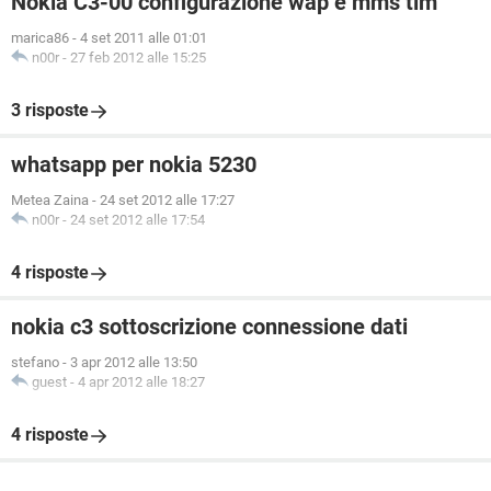
Nokia C3-00 configurazione wap e mms tim
marica86
-
4 set 2011 alle 01:01
n00r
-
27 feb 2012 alle 15:25
3 risposte
whatsapp per nokia 5230
Metea Zaina
-
24 set 2012 alle 17:27
n00r
-
24 set 2012 alle 17:54
4 risposte
nokia c3 sottoscrizione connessione dati
stefano
-
3 apr 2012 alle 13:50
guest
-
4 apr 2012 alle 18:27
4 risposte