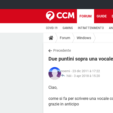
FORUM
GUIDE
COVID-19
GAMING
INTRATTENIMENTO
AN
Forum
Windows
Precedente
Due puntini sopra una vocal
noemi
- 23 dic 2011 à 17:22
hiiii -
3 apr 2018 à 15:20
Ciao,
come si fa per scrivere una vocale c
grazie in anticipo