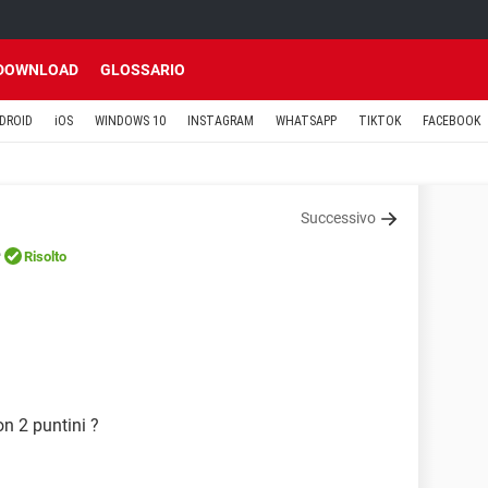
DOWNLOAD
GLOSSARIO
DROID
iOS
WINDOWS 10
INSTAGRAM
WHATSAPP
TIKTOK
FACEBOOK
Successivo
e
Risolto
on 2 puntini ?