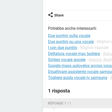
Share
Potrebbe anche interessarti:
Due puntini sulla vocale
Due puntini su una vocale
- Migliori
I con due puntini
- Migliori risposte
Dettatura vocale mac tastiera
-
Astu
Sintesi vocale google
-
Astuzie -Andr
Google maps autovelox avviso voca
Disattivare assistente vocale sams
Togliere guida vocale tv samsung
-
1 risposta
RÉPONSE 1 / 1