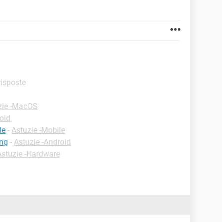
 risposte
zie -MacOS
oid
le
-
Astuzie -Mobile
ung
-
Astuzie -Android
Astuzie -Hardware