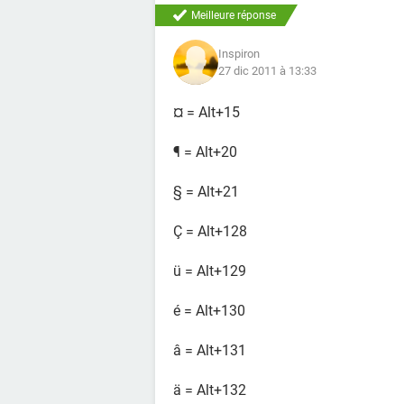
Meilleure réponse
Inspiron
27 dic 2011 à 13:33
¤ = Alt+15
¶ = Alt+20
§ = Alt+21
Ç = Alt+128
ü = Alt+129
é = Alt+130
â = Alt+131
ä = Alt+132