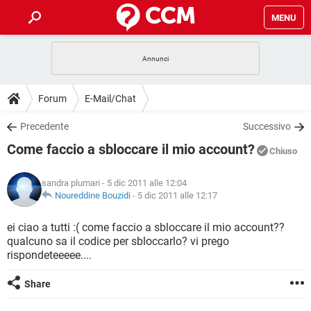
MENU
HOME
COVID-19
GAMING
GUIDE
Forum
E-Mail/Chat
INTRATTENIMENTO
ANDROID
COVID-19
GAMING
DOWNLOAD
Precedente
Successivo
iOS
WINDOWS 10
INTRATTENIMENTO
ANDROID
Come faccio a sbloccare il mio account?
INSTAGRAM
COVID-19
WHATSAPP
GAMING
Chiuso
FORUM
iOS
WINDOWS 10
TIKTOK
INTRATTENIMENTO
FACEBOOK
ANDROID
sandra plumari
- 5 dic 2011 alle 12:04
INSTAGRAM
COVID-19
WHATSAPP
GAMING
GLOSSARIO
Noureddine Bouzidi
-
5 dic 2011 alle 12:17
HARDWARE
iOS
WINDOWS 10
TIKTOK
INTRATTENIMENTO
FACEBOOK
ANDROID
INSTAGRAM
COVID-19
WHATSAPP
GAMING
ei ciao a tutti :( come faccio a sbloccare il mio account??
HARDWARE
iOS
WINDOWS 10
qualcuno sa il codice per sbloccarlo? vi prego
TIKTOK
INTRATTENIMENTO
FACEBOOK
ANDROID
rispondeteeeee....
INSTAGRAM
WHATSAPP
HARDWARE
iOS
WINDOWS 10
TIKTOK
FACEBOOK
Share
INSTAGRAM
WHATSAPP
HARDWARE