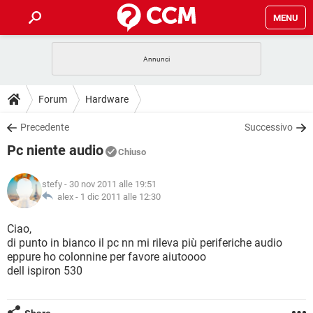
MENU
HOME
COVID-19
GAMING
GUIDE
Forum
Hardware
INTRATTENIMENTO
ANDROID
COVID-19
GAMING
DOWNLOAD
Precedente
Successivo
iOS
WINDOWS 10
INTRATTENIMENTO
ANDROID
Pc niente audio
INSTAGRAM
COVID-19
WHATSAPP
GAMING
Chiuso
FORUM
iOS
WINDOWS 10
TIKTOK
INTRATTENIMENTO
FACEBOOK
ANDROID
stefy
- 30 nov 2011 alle 19:51
INSTAGRAM
COVID-19
WHATSAPP
GAMING
GLOSSARIO
alex -
1 dic 2011 alle 12:30
HARDWARE
iOS
WINDOWS 10
TIKTOK
INTRATTENIMENTO
FACEBOOK
ANDROID
INSTAGRAM
COVID-19
WHATSAPP
GAMING
Ciao,
HARDWARE
iOS
WINDOWS 10
di punto in bianco il pc nn mi rileva più periferiche audio
TIKTOK
INTRATTENIMENTO
FACEBOOK
ANDROID
eppure ho colonnine per favore aiutoooo
INSTAGRAM
WHATSAPP
dell ispiron 530
HARDWARE
iOS
WINDOWS 10
TIKTOK
FACEBOOK
INSTAGRAM
WHATSAPP
HARDWARE