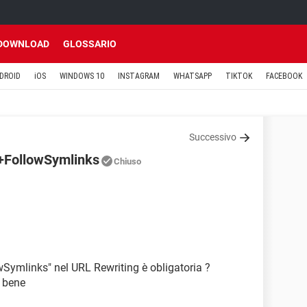
DOWNLOAD
GLOSSARIO
DROID
iOS
WINDOWS 10
INSTAGRAM
WHATSAPP
TIKTOK
FACEBOOK
Successivo
 +FollowSymlinks
Chiuso
owSymlinks" nel URL Rewriting è obligatoria ?
a bene