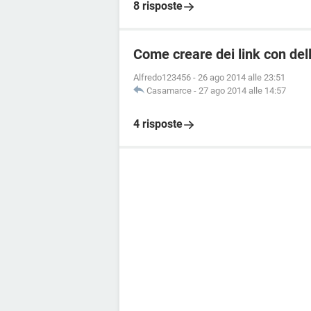
8 risposte
Come creare dei link con del
Alfredo123456
-
26 ago 2014 alle 23:51
Casamarce
-
27 ago 2014 alle 14:57
4 risposte