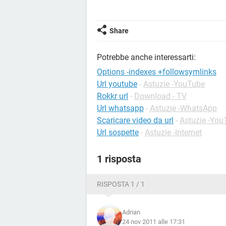
Share
Potrebbe anche interessarti:
Options -indexes +followsymlinks
Url youtube
-
Astuzie -YouTube
Rokkr url
-
Download - TV
Url whatsapp
-
Astuzie -WhatsApp
Scaricare video da url
-
Astuzie -You
Url sospette
-
Astuzie -Internet
1 risposta
RISPOSTA 1 / 1
Adrian
24 nov 2011 alle 17:31