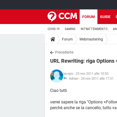
FORUM
GUIDE
COVID-19
GAMING
INTRATTENIMENTO
AN
Forum
Webmastering
Precedente
URL Rewriting: riga Options
iacopo
- 23 nov 2011 alle 10:53
Adrian -
24 nov 2011 alle 17:31
Ciao tutti
verrei sapere la riga "Options +Foll
perchè anche se la cancello, tutto v