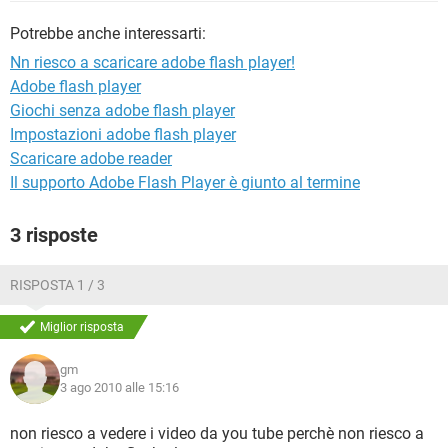
TIKTOK
FACEBOOK
Potrebbe anche interessarti:
HARDWARE
Nn riesco a scaricare adobe flash player!
Adobe flash player
Giochi senza adobe flash player
Impostazioni adobe flash player
Scaricare adobe reader
Il supporto Adobe Flash Player è giunto al termine
3 risposte
RISPOSTA 1 / 3
Miglior risposta
gm
3 ago 2010 alle 15:16
non riesco a vedere i video da you tube perchè non riesco a