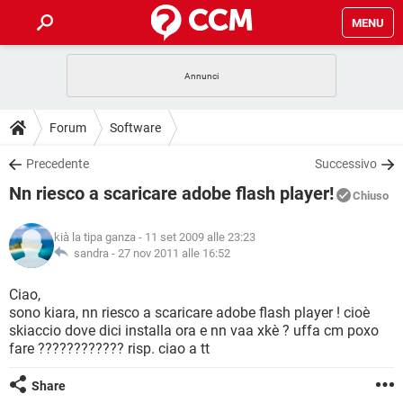
MENU
HOME
COVID-19
GAMING
GUIDE
Forum
Software
INTRATTENIMENTO
ANDROID
COVID-19
GAMING
DOWNLOAD
Precedente
Successivo
iOS
WINDOWS 10
INTRATTENIMENTO
ANDROID
Nn riesco a scaricare adobe flash player!
INSTAGRAM
COVID-19
WHATSAPP
GAMING
Chiuso
FORUM
iOS
WINDOWS 10
TIKTOK
INTRATTENIMENTO
FACEBOOK
ANDROID
kià la tipa ganza
- 11 set 2009 alle 23:23
INSTAGRAM
COVID-19
WHATSAPP
GAMING
GLOSSARIO
sandra -
27 nov 2011 alle 16:52
HARDWARE
iOS
WINDOWS 10
TIKTOK
INTRATTENIMENTO
FACEBOOK
ANDROID
INSTAGRAM
COVID-19
WHATSAPP
GAMING
Ciao,
HARDWARE
iOS
WINDOWS 10
sono kiara, nn riesco a scaricare adobe flash player ! cioè
TIKTOK
INTRATTENIMENTO
FACEBOOK
ANDROID
skiaccio dove dici installa ora e nn vaa xkè ? uffa cm poxo
INSTAGRAM
WHATSAPP
fare ???????????? risp. ciao a tt
HARDWARE
iOS
WINDOWS 10
TIKTOK
FACEBOOK
INSTAGRAM
WHATSAPP
Share
HARDWARE