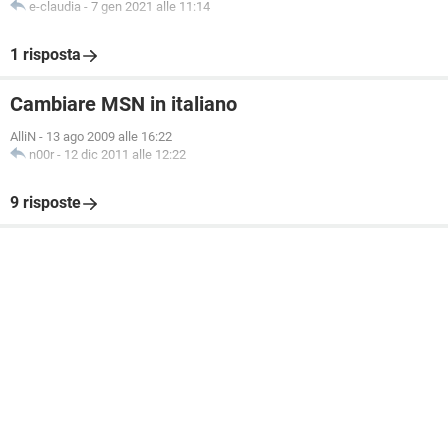
e-claudia
-
7 gen 2021 alle 11:14
1 risposta
Cambiare MSN in italiano
AlliN
-
13 ago 2009 alle 16:22
n00r
-
12 dic 2011 alle 12:22
9 risposte