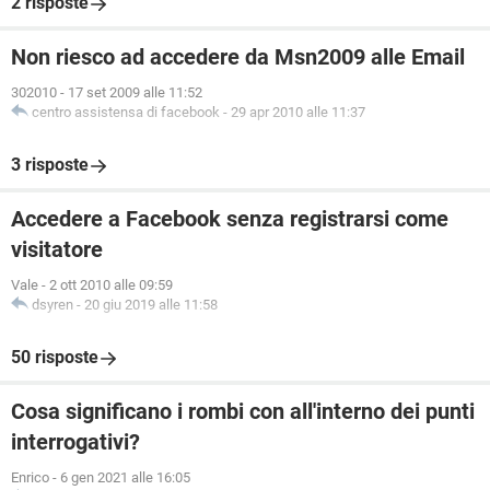
2 risposte
Non riesco ad accedere da Msn2009 alle Email
302010
-
17 set 2009 alle 11:52
centro assistensa di facebook
-
29 apr 2010 alle 11:37
3 risposte
Accedere a Facebook senza registrarsi come
visitatore
Vale
-
2 ott 2010 alle 09:59
dsyren
-
20 giu 2019 alle 11:58
50 risposte
Cosa significano i rombi con all'interno dei punti
interrogativi?
Enrico
-
6 gen 2021 alle 16:05