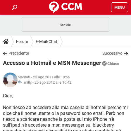
MENU
HOME
COVID-19
GAMING
GUIDE
Forum
E-Mail/Chat
INTRATTENIMENTO
ANDROID
COVID-19
GAMING
DOWNLOAD
Precedente
Successivo
iOS
WINDOWS 10
INTRATTENIMENTO
ANDROID
Accesso a Hotmail e MSN Messenger
INSTAGRAM
COVID-19
WHATSAPP
GAMING
Chiuso
FORUM
iOS
WINDOWS 10
TIKTOK
INTRATTENIMENTO
FACEBOOK
ANDROID
Mamati
- 23 ago 2011 alle 19:56
INSTAGRAM
COVID-19
WHATSAPP
GAMING
GLOSSARIO
milly -
25 ago 2012 alle 10:42
HARDWARE
iOS
WINDOWS 10
TIKTOK
INTRATTENIMENTO
FACEBOOK
ANDROID
INSTAGRAM
COVID-19
WHATSAPP
GAMING
Ciao,
HARDWARE
iOS
WINDOWS 10
TIKTOK
INTRATTENIMENTO
FACEBOOK
ANDROID
Non riesco ad accedere alla mia casella di hotmail perchè mi
INSTAGRAM
WHATSAPP
dice che il nome utente o la password sono errati. Però non
HARDWARE
iOS
WINDOWS 10
TIKTOK
FACEBOOK
riesco a scaricare neanche la posta sul mio iPhone n'è
INSTAGRAM
WHATSAPP
sull'ipad n'è accedere a msn messenger sul blackberry
HARDWARE
nonostante si questi dispositivi io non abbia cambiato nè