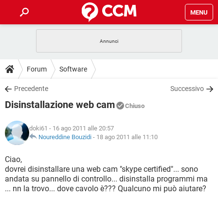
MENU
HOME
COVID-19
GAMING
GUIDE
Forum
Software
INTRATTENIMENTO
ANDROID
COVID-19
GAMING
DOWNLOAD
Precedente
Successivo
iOS
WINDOWS 10
INTRATTENIMENTO
ANDROID
Disinstallazione web cam
INSTAGRAM
COVID-19
WHATSAPP
GAMING
Chiuso
FORUM
iOS
WINDOWS 10
TIKTOK
INTRATTENIMENTO
FACEBOOK
ANDROID
doki61
- 16 ago 2011 alle 20:57
INSTAGRAM
COVID-19
WHATSAPP
GAMING
GLOSSARIO
Noureddine Bouzidi
-
18 ago 2011 alle 11:10
HARDWARE
iOS
WINDOWS 10
TIKTOK
INTRATTENIMENTO
FACEBOOK
ANDROID
INSTAGRAM
COVID-19
WHATSAPP
GAMING
Ciao,
HARDWARE
iOS
WINDOWS 10
dovrei disinstallare una web cam "skype certified"... sono
TIKTOK
INTRATTENIMENTO
FACEBOOK
ANDROID
andata su pannello di controllo... disinstalla programmi ma
INSTAGRAM
WHATSAPP
... nn la trovo... dove cavolo è??? Qualcuno mi può aiutare?
HARDWARE
iOS
WINDOWS 10
TIKTOK
FACEBOOK
INSTAGRAM
WHATSAPP
HARDWARE