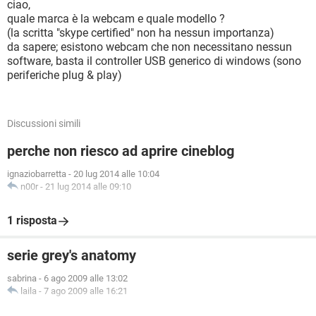
ciao,
quale marca è la webcam e quale modello ?
(la scritta "skype certified" non ha nessun importanza)
da sapere; esistono webcam che non necessitano nessun
software, basta il controller USB generico di windows (sono
periferiche plug & play)
Discussioni simili
perche non riesco ad aprire cineblog
ignaziobarretta
-
20 lug 2014 alle 10:04
n00r
-
21 lug 2014 alle 09:10
1 risposta
serie grey's anatomy
sabrina
-
6 ago 2009 alle 13:02
laila
-
7 ago 2009 alle 16:21