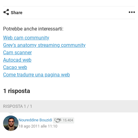
TIKTOK
FACEBOOK
HARDWARE
Share
Potrebbe anche interessarti:
Web cam community
Grey's anatomy streaming community
Cam scanner
Autocad web
Cacao web
Come tradurre una pagina web
1 risposta
RISPOSTA 1 / 1
Noureddine Bouzidi
15.404
18 ago 2011 alle 11:10