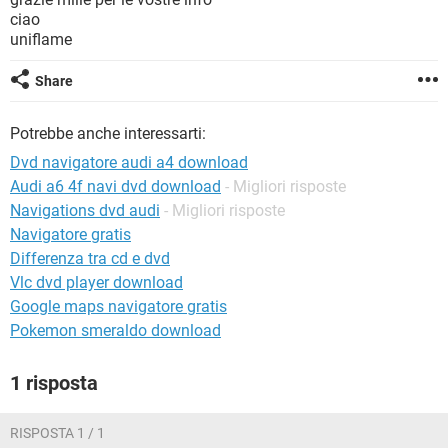
TIKTOK
FACEBOOK
ciao
uniflame
HARDWARE
Share
Potrebbe anche interessarti:
Dvd navigatore audi a4 download
Audi a6 4f navi dvd download
- Migliori risposte
Navigations dvd audi
- Migliori risposte
Navigatore gratis
Differenza tra cd e dvd
Vlc dvd player download
Google maps navigatore gratis
Pokemon smeraldo download
1 risposta
RISPOSTA 1 / 1