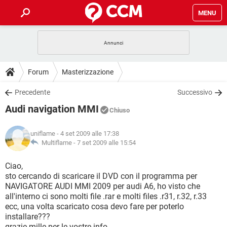
MENU
HOME
COVID-19
GAMING
GUIDE
Forum
Masterizzazione
INTRATTENIMENTO
ANDROID
COVID-19
GAMING
DOWNLOAD
Precedente
Successivo
iOS
WINDOWS 10
INTRATTENIMENTO
ANDROID
Audi navigation MMI
INSTAGRAM
COVID-19
WHATSAPP
GAMING
Chiuso
FORUM
iOS
WINDOWS 10
TIKTOK
INTRATTENIMENTO
FACEBOOK
ANDROID
uniflame
- 4 set 2009 alle 17:38
INSTAGRAM
COVID-19
WHATSAPP
GAMING
GLOSSARIO
Multiflame -
7 set 2009 alle 15:54
HARDWARE
iOS
WINDOWS 10
TIKTOK
INTRATTENIMENTO
FACEBOOK
ANDROID
INSTAGRAM
COVID-19
WHATSAPP
GAMING
Ciao,
HARDWARE
iOS
WINDOWS 10
sto cercando di scaricare il DVD con il programma per
TIKTOK
INTRATTENIMENTO
FACEBOOK
ANDROID
NAVIGATORE AUDI MMI 2009 per audi A6, ho visto che
INSTAGRAM
WHATSAPP
all'interno ci sono molti file .rar e molti files .r31, r.32, r.33
HARDWARE
iOS
WINDOWS 10
TIKTOK
FACEBOOK
ecc, una volta scaricato cosa devo fare per poterlo
INSTAGRAM
WHATSAPP
installare???
HARDWARE
grazie mille per le vostre info