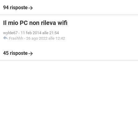
94 risposte
Il mio PC non rileva wifi
wylde67
-
11 feb 2014 alle 21:54
Frashhh
-
26 ago 2022 alle 12:42
45 risposte