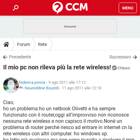
MENU
HOME
COVID-19
GAMING
GUIDE
Forum
Rete
INTRATTENIMENTO
ANDROID
COVID-19
GAMING
DOWNLOAD
Precedente
Successivo
iOS
WINDOWS 10
INTRATTENIMENTO
ANDROID
Il mio pc non rileva più la rete wireless!
INSTAGRAM
COVID-19
WHATSAPP
GAMING
Chiuso
FORUM
iOS
WINDOWS 10
TIKTOK
INTRATTENIMENTO
FACEBOOK
ANDROID
federica.porsia
- 9 ago 2011 alle 17:12
INSTAGRAM
COVID-19
WHATSAPP
GAMING
GLOSSARIO
Noureddine Bouzidi
-
11 ago 2011 alle 12:18
HARDWARE
iOS
WINDOWS 10
TIKTOK
INTRATTENIMENTO
FACEBOOK
ANDROID
INSTAGRAM
COVID-19
WHATSAPP
GAMING
Ciao,
HARDWARE
iOS
WINDOWS 10
ho un problema:ho un netbook Olivetti e ha sempre
TIKTOK
INTRATTENIMENTO
FACEBOOK
ANDROID
funzionato con il router,oggi all'improvviso non riconosce
INSTAGRAM
WHATSAPP
nessuna rete wireless e non capisco il motivo.Nonè un
HARDWARE
iOS
WINDOWS 10
TIKTOK
FACEBOOK
problema di router perchè riesco ad entrare in internet cn la
INSTAGRAM
WHATSAPP
rete wireless con altri computer. ho windows xp.
HARDWARE
ho letto già qualcosa ma non sono riuscita a risolvere il mio