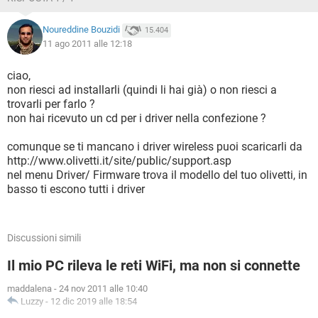
Noureddine Bouzidi
15.404
11 ago 2011 alle 12:18
ciao,
non riesci ad installarli (quindi li hai già) o non riesci a
trovarli per farlo ?
non hai ricevuto un cd per i driver nella confezione ?
comunque se ti mancano i driver wireless puoi scaricarli da
http://www.olivetti.it/site/public/support.asp
nel menu Driver/ Firmware trova il modello del tuo olivetti, in
basso ti escono tutti i driver
Discussioni simili
Il mio PC rileva le reti WiFi, ma non si connette
maddalena
-
24 nov 2011 alle 10:40
Luzzy
-
12 dic 2019 alle 18:54