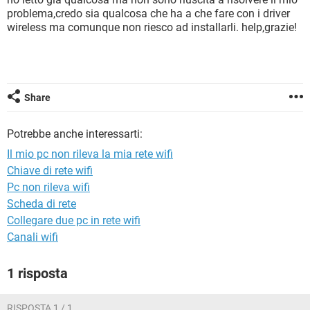
TIKTOK
FACEBOOK
problema,credo sia qualcosa che ha a che fare con i driver
wireless ma comunque non riesco ad installarli. help,grazie!
HARDWARE
Share
Potrebbe anche interessarti:
Il mio pc non rileva la mia rete wifi
Chiave di rete wifi
Pc non rileva wifi
Scheda di rete
Collegare due pc in rete wifi
Canali wifi
1 risposta
RISPOSTA 1 / 1