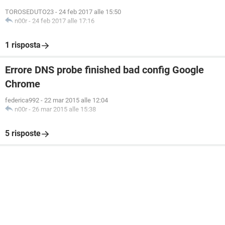
TOROSEDUTO23
-
24 feb 2017 alle 15:50
n00r
-
24 feb 2017 alle 17:16
1 risposta
Errore DNS probe finished bad config Google
Chrome
federica992
-
22 mar 2015 alle 12:04
n00r
-
26 mar 2015 alle 15:38
5 risposte