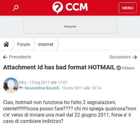
MENU
HOME
COVID-19
GAMING
GUIDE
Forum
Internet
INTRATTENIMENTO
ANDROID
COVID-19
GAMING
DOWNLOAD
Precedente
Successivo
iOS
WINDOWS 10
INTRATTENIMENTO
ANDROID
Attachment Id has bad format HOTMAIL
INSTAGRAM
COVID-19
WHATSAPP
GAMING
Chiuso
FORUM
iOS
WINDOWS 10
TIKTOK
INTRATTENIMENTO
FACEBOOK
ANDROID
Kiky
- 15 lug 2011 alle 17:01
INSTAGRAM
COVID-19
WHATSAPP
GAMING
GLOSSARIO
Noureddine Bouzidi
-
16 nov 2011 alle 10:14
HARDWARE
iOS
WINDOWS 10
TIKTOK
INTRATTENIMENTO
FACEBOOK
ANDROID
INSTAGRAM
COVID-19
WHATSAPP
GAMING
Ciao, hotmail non funziona ho fatto 2 segnalazioni,
HARDWARE
iOS
WINDOWS 10
niente!!!!!!!!!cosa posso fare???? chi mi spiega qualcosa?non
TIKTOK
INTRATTENIMENTO
FACEBOOK
ANDROID
c'e' verso di inviare una mail dal 22 giugno 2011, forse e' il
INSTAGRAM
WHATSAPP
caso di cambiare indirizzo?
HARDWARE
iOS
WINDOWS 10
TIKTOK
FACEBOOK
INSTAGRAM
WHATSAPP
HARDWARE