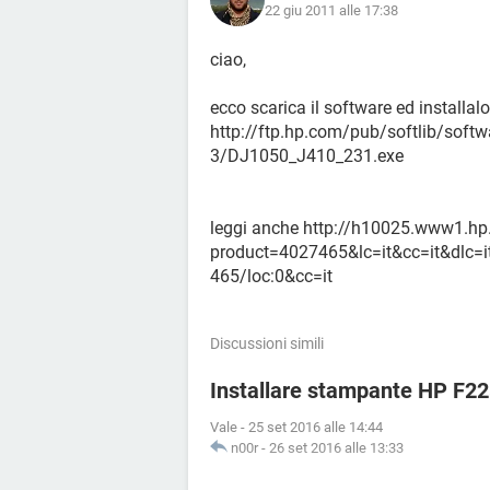
22 giu 2011 alle 17:38
ciao,
ecco scarica il software ed installalo
http://ftp.hp.com/pub/softlib/sof
3/DJ1050_J410_231.exe
leggi anche http://h10025.www1.h
product=4027465&lc=it&cc=it&dlc=it
465/loc:0&cc=it
Discussioni simili
Installare stampante HP F22
Vale
-
25 set 2016 alle 14:44
n00r
-
26 set 2016 alle 13:33