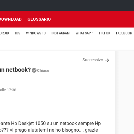
DOWNLOAD
GLOSSARIO
DROID
iOS
WINDOWS 10
INSTAGRAM
WHATSAPP
TIKTOK
FACEBOOK
Successivo
 un netbook?
Chiuso
alle 17:38
pante Hp Deskjet 1050 su un netbook sempre Hp
??? vi prego aiutatemi ne ho bisogno.... grazie