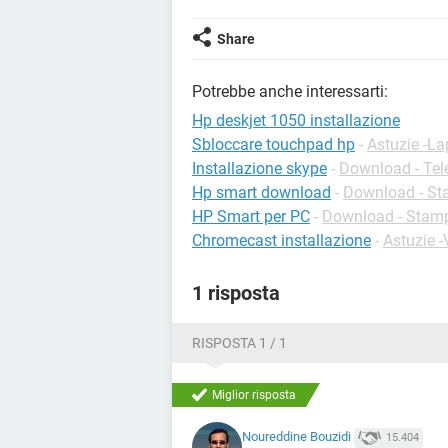
Share
Potrebbe anche interessarti:
Hp deskjet 1050 installazione
Sbloccare touchpad hp
-
Astuzie -La
Installazione skype
-
Download - Tel
Hp smart download
-
Download - S
HP Smart per PC
-
Download - Stam
Chromecast installazione
-
Astuzie -
1 risposta
RISPOSTA 1 / 1
Miglior risposta
Noureddine Bouzidi
15.404