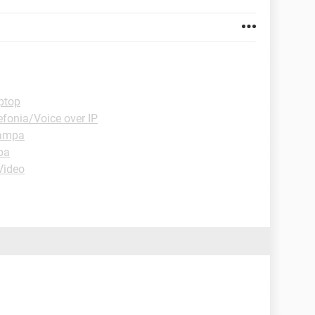
ptop
efonia/Voice over IP
tampa
pa
Video