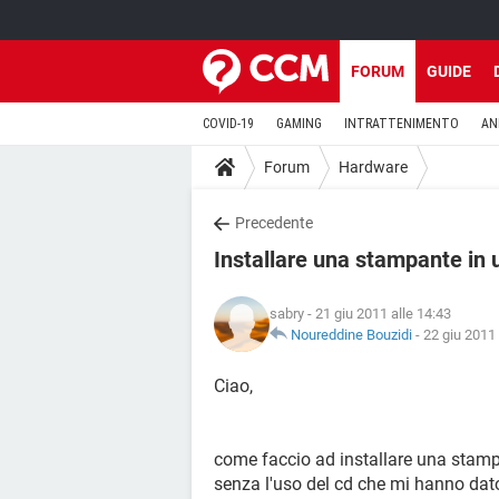
FORUM
GUIDE
COVID-19
GAMING
INTRATTENIMENTO
AN
Forum
Hardware
Precedente
Installare una stampante in
sabry
- 21 giu 2011 alle 14:43
Noureddine Bouzidi
-
22 giu 2011 
Ciao,
come faccio ad installare una stam
senza l'uso del cd che mi hanno dato