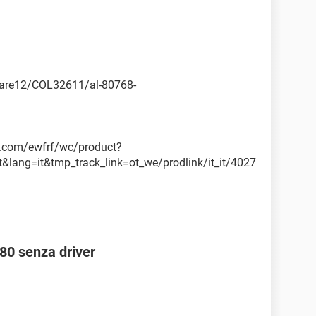
tware12/COL32611/al-80768-
p.com/ewfrf/wc/product?
&lang=it&tmp_track_link=ot_we/prodlink/it_it/4027
80 senza driver