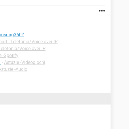
samsung360?
ad - Telefonia/Voice over IP
elefonia/Voice over IP
e -Spotify
d
-
Astuzie -Videogiochi
Astuzie -Audio