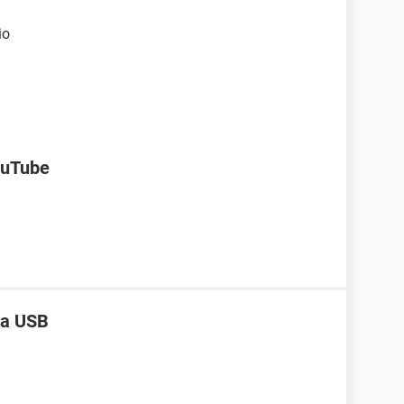
io
ouTube
ta USB