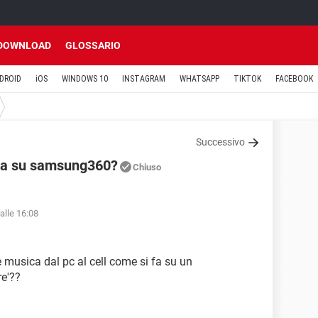
DOWNLOAD
GLOSSARIO
DROID
iOS
WINDOWS 10
INSTAGRAM
WHATSAPP
TIKTOK
FACEBOOK
Successivo
ica su samsung360?
Chiuso
alle 16:08
re musica dal pc al cell come si fa su un
e'??