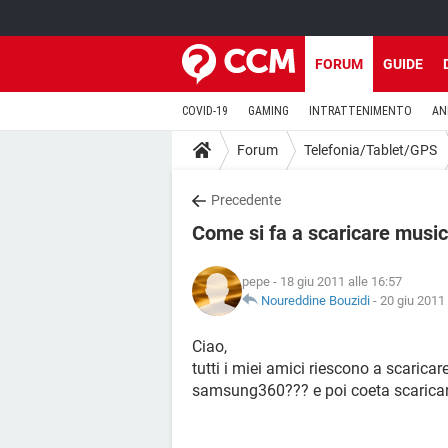
FORUM
GUIDE
COVID-19
GAMING
INTRATTENIMENTO
AN
Forum
Telefonia/Tablet/GPS
Precedente
Come si fa a scaricare mus
pepe
- 18 giu 2011 alle 16:57
Noureddine Bouzidi
-
20 giu 2011 
Ciao,
tutti i miei amici riescono a scarica
samsung360??? e poi coeta scaricar