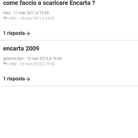
come faccio a scaricare Encarta ?
miry
-
11 mar 2011 à 15:34
n00r
-
14 mar 2011 à 12:21
1 risposta
encarta 2009
ginevra zizo
-
13 mar 2013 à 19:04
n00r
-
13 mar 2013 à 19:42
1 risposta