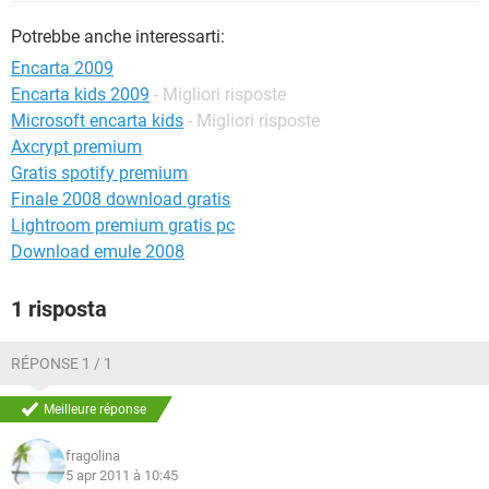
TIKTOK
FACEBOOK
Potrebbe anche interessarti:
HARDWARE
Encarta 2009
Encarta kids 2009
- Migliori risposte
Microsoft encarta kids
- Migliori risposte
Axcrypt premium
Gratis spotify premium
Finale 2008 download gratis
Lightroom premium gratis pc
Download emule 2008
1 risposta
RÉPONSE 1 / 1
Meilleure réponse
fragolina
5 apr 2011 à 10:45