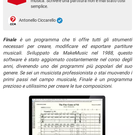
musica. Scrivere una partitura non è mai stato così
TIKTOK
FACEBOOK
semplice.
HARDWARE
Antonello Ciccarello
Finale
è un programma che ti offre tutti gli strumenti
necessari per creare, modificare ed esportare partiture
musicali. Sviluppato da MakeMusic nel 1988, questo
software è stato aggiornato costantemente nel corso degli
anni, divenendo uno dei programmi più popolari del suo
genere. Se sei un musicista professionista o stai muovendo i
primi passi nel campo musicale, Finale è un programma
prezioso e utilissimo per creare le tue composizioni
.