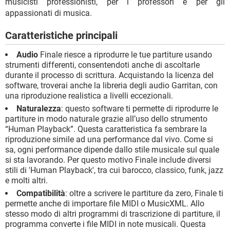
musicisti professionisti, per i professori e per gli
appassionati di musica.
Caratteristiche principali
Audio
Finale riesce a riprodurre le tue partiture usando
strumenti differenti, consentendoti anche di ascoltarle
durante il processo di scrittura. Acquistando la licenza del
software, troverai anche la libreria degli audio Garritan, con
una riproduzione realistica a livelli eccezionali.
Naturalezza
: questo software ti permette di riprodurre le
partiture in modo naturale grazie all’uso dello strumento
“Human Playback”. Questa caratteristica fa sembrare la
riproduzione simile ad una performance dal vivo. Come si
sa, ogni performance dipende dallo stile musicale sul quale
si sta lavorando. Per questo motivo Finale include diversi
stili di 'Human Playback', tra cui barocco, classico, funk, jazz
e molti altri.
Compatibilità
: oltre a scrivere le partiture da zero, Finale ti
permette anche di importare file MIDI o MusicXML. Allo
stesso modo di altri programmi di trascrizione di partiture, il
programma converte i file MIDI in note musicali. Questa