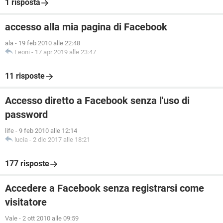
1 risposta
accesso alla mia pagina di Facebook
ala
-
19 feb 2010 alle 22:48
Leoni
-
17 apr 2019 alle 23:47
11 risposte
Accesso diretto a Facebook senza l'uso di
password
life
-
9 feb 2010 alle 12:14
lucia
-
2 dic 2017 alle 18:21
177 risposte
Accedere a Facebook senza registrarsi come
visitatore
Vale
-
2 ott 2010 alle 09:59