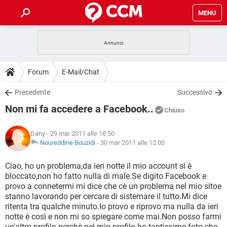
MENU
HOME
COVID-19
GAMING
GUIDE
Forum
E-Mail/Chat
INTRATTENIMENTO
ANDROID
COVID-19
GAMING
DOWNLOAD
Precedente
Successivo
iOS
WINDOWS 10
INTRATTENIMENTO
ANDROID
Non mi fa accedere a Facebook..
INSTAGRAM
COVID-19
WHATSAPP
GAMING
Chiuso
FORUM
iOS
WINDOWS 10
TIKTOK
INTRATTENIMENTO
FACEBOOK
ANDROID
Dany
- 29 mar 2011 alle 18:50
INSTAGRAM
COVID-19
WHATSAPP
GAMING
GLOSSARIO
Noureddine Bouzidi
-
30 mar 2011 alle 12:00
HARDWARE
iOS
WINDOWS 10
TIKTOK
INTRATTENIMENTO
FACEBOOK
ANDROID
INSTAGRAM
COVID-19
WHATSAPP
GAMING
Ciao, ho un problema,da ieri notte il mio account si è
HARDWARE
iOS
WINDOWS 10
bloccato,non ho fatto nulla di male.Se digito Facebook e
TIKTOK
INTRATTENIMENTO
FACEBOOK
ANDROID
provo a connetermi mi dice che cè un problema nel mio sitoe
INSTAGRAM
WHATSAPP
stanno lavorando per cercare di sistemare il tutto.Mi dice
HARDWARE
iOS
WINDOWS 10
TIKTOK
FACEBOOK
ritenta tra qualche minuto.Io provo e riprovo ma nulla da ieri
INSTAGRAM
WHATSAPP
notte è così e non mi so spiegare come mai.Non posso farmi
HARDWARE
un'altro profilo perchè nel mio profilo ho tantissime foto che