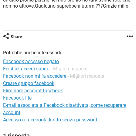
TIKTOK
FACEBOOK
non ho altrove.Qualcuno saprebbe aiutarmi???Grazie mille
HARDWARE
Share
Potrebbe anche interessarti:
Facebook accesso negato
Feisbuk accedi subito
- Migliori risposte
Facebook non mi fa accedere
- Migliori risposte
Creare gruppo facebook
Eliminare account facebook
Facebook lite
E-mail associata a Facebook disattivata, come recuperare
account
Accesso a facebook diretto senza password
1 risposta