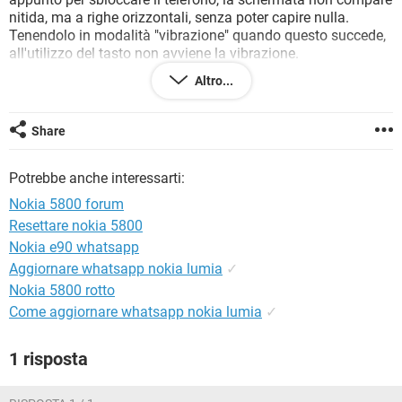
TIKTOK
FACEBOOK
nitida, ma a righe orizzontali, senza poter capire nulla.
Tenendolo in modalità "vibrazione" quando questo succede,
HARDWARE
all'utilizzo del tasto non avviene la vibrazione.
se poi blocco e risblocco ritorna tutto ok , ma a volte mi è
Altro...
necessario anche 10 min per riuscire a vedere la schermata.
questo mi fa supporre che il problema sia il tasto di sblocco
c'è anche da aggiungere che il problema è più frequente
Share
quando fa freddo, mentre se ho il tel tra le mani è molto più
raro...cosa può essere???
Potrebbe anche interessarti:
cosa devo fare???
jessy
Nokia 5800 forum
Resettare nokia 5800
Nokia e90 whatsapp
Aggiornare whatsapp nokia lumia
✓
Nokia 5800 rotto
Come aggiornare whatsapp nokia lumia
✓
1 risposta