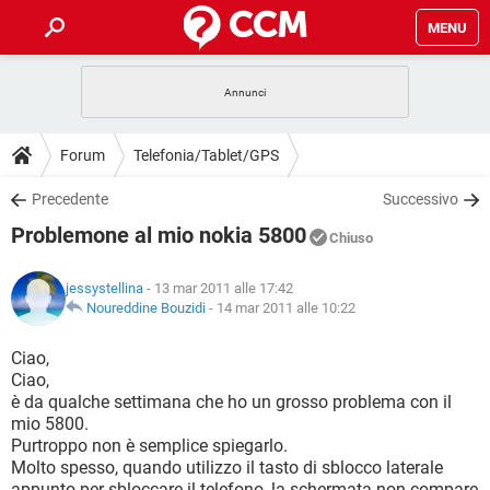
MENU
HOME
COVID-19
GAMING
GUIDE
Forum
Telefonia/Tablet/GPS
INTRATTENIMENTO
ANDROID
COVID-19
GAMING
DOWNLOAD
Precedente
Successivo
iOS
WINDOWS 10
INTRATTENIMENTO
ANDROID
Problemone al mio nokia 5800
INSTAGRAM
COVID-19
WHATSAPP
GAMING
Chiuso
FORUM
iOS
WINDOWS 10
TIKTOK
INTRATTENIMENTO
FACEBOOK
ANDROID
jessystellina
- 13 mar 2011 alle 17:42
INSTAGRAM
COVID-19
WHATSAPP
GAMING
GLOSSARIO
Noureddine Bouzidi
-
14 mar 2011 alle 10:22
HARDWARE
iOS
WINDOWS 10
TIKTOK
INTRATTENIMENTO
FACEBOOK
ANDROID
INSTAGRAM
COVID-19
WHATSAPP
GAMING
Ciao,
HARDWARE
iOS
WINDOWS 10
Ciao,
TIKTOK
INTRATTENIMENTO
FACEBOOK
ANDROID
è da qualche settimana che ho un grosso problema con il
INSTAGRAM
WHATSAPP
mio 5800.
HARDWARE
iOS
WINDOWS 10
TIKTOK
FACEBOOK
Purtroppo non è semplice spiegarlo.
INSTAGRAM
WHATSAPP
Molto spesso, quando utilizzo il tasto di sblocco laterale
HARDWARE
appunto per sbloccare il telefono, la schermata non compare