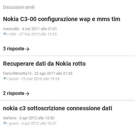
Discussioni simili
Nokia C3-00 configurazione wap e mms tim
marica86
-
4 set 2011 alle 01:01
n00r
-
27 feb 2012 alle 15:25
3 risposte
Recuperare dati da Nokia rotto
franci98motta13
-
22 ago 2017 alle 21:35
laurel
-
13 mar 2018 alle 19:24
2 risposte
nokia c3 sottoscrizione connessione dati
stefano
-
3 apr 2012 alle 13:50
guest
-
4 apr 2012 alle 18:27