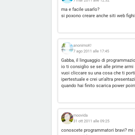
7 mar 2011 alle 12:32
ma e facile usarlo?
si poxono creare anche siti web figh
anonimoK!
7 ago 2011 alle 17:45
Gabba, il linguaggio di programmazion
io ti consiglio se sei alle prime arm
vuoi cliccare su una cosa che ti por
ipertestuale e crei un'altra presentaz
quando hai finito scarica power point
moovida
31 ott 2011 alle 09:25
conoscete programmatori bravi? mi s