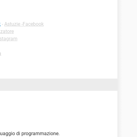
k
-
Astuzie -Facebook
zatore
nstagram
a
nguaggio di programmazione.