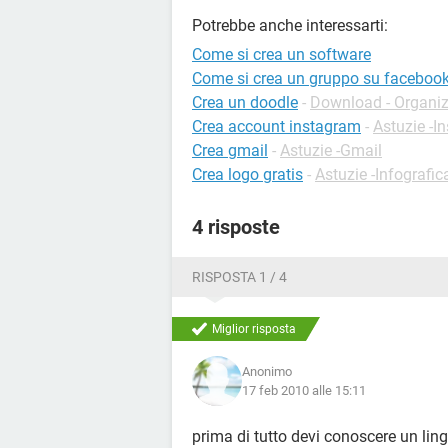
Potrebbe anche interessarti:
Come si crea un software
Come si crea un gruppo su faceboo
Crea un doodle
-
Download - Organiz
Crea account instagram
-
Astuzie -I
Crea gmail
-
Astuzie -Gmail
Crea logo gratis
-
Astuzie -Infografic
4 risposte
RISPOSTA 1 / 4
Miglior risposta
Anonimo
17 feb 2010 alle 15:11
prima di tutto devi conoscere un li