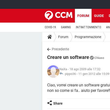
FORUM
GUIDE
COVID-19
GAMING
INTRATTENIMENTO
AN
Forum
Programmazione
Precedente
Creare un software
Chiuso
NaXa
- 18 ago 2009 alle 17:32
pippo36 -
11 gen 2012 alle 15:09
Ciao, vorrei creare un software grat
non so come si fa.. aiuto per favore!!
Share