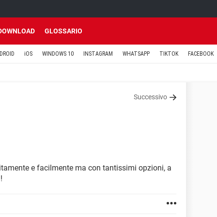
DOWNLOAD
GLOSSARIO
DROID
iOS
WINDOWS 10
INSTAGRAM
WHATSAPP
TIKTOK
FACEBOOK
Successivo
uitamente e facilmente ma con tantissimi opzioni, a
!