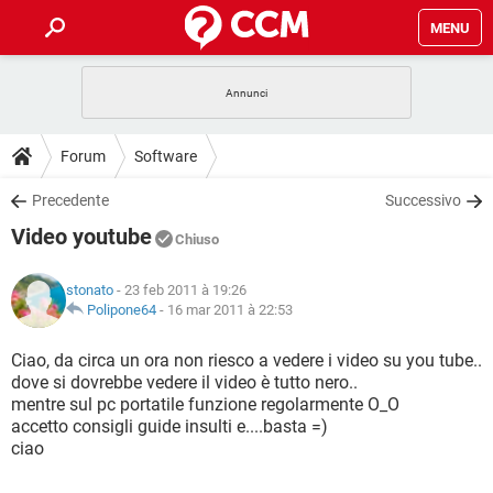
MENU
HOME
COVID-19
GAMING
GUIDE
Forum
Software
INTRATTENIMENTO
ANDROID
COVID-19
GAMING
DOWNLOAD
Precedente
Successivo
iOS
WINDOWS 10
INTRATTENIMENTO
ANDROID
Video youtube
INSTAGRAM
COVID-19
WHATSAPP
GAMING
Chiuso
FORUM
iOS
WINDOWS 10
TIKTOK
INTRATTENIMENTO
FACEBOOK
ANDROID
stonato
- 23 feb 2011 à 19:26
INSTAGRAM
COVID-19
WHATSAPP
GAMING
GLOSSARIO
Polipone64
-
16 mar 2011 à 22:53
HARDWARE
iOS
WINDOWS 10
TIKTOK
INTRATTENIMENTO
FACEBOOK
ANDROID
INSTAGRAM
COVID-19
WHATSAPP
GAMING
Ciao, da circa un ora non riesco a vedere i video su you tube..
HARDWARE
iOS
WINDOWS 10
dove si dovrebbe vedere il video è tutto nero..
TIKTOK
INTRATTENIMENTO
FACEBOOK
ANDROID
mentre sul pc portatile funzione regolarmente O_O
INSTAGRAM
WHATSAPP
accetto consigli guide insulti e....basta =)
HARDWARE
iOS
WINDOWS 10
TIKTOK
FACEBOOK
ciao
INSTAGRAM
WHATSAPP
HARDWARE