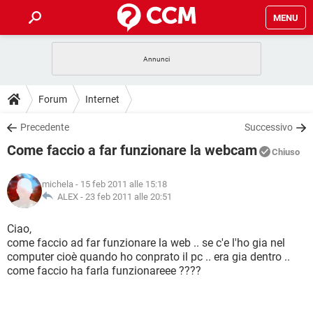
MENU
HOME
COVID-19
GAMING
GUIDE
Forum
Internet
INTRATTENIMENTO
ANDROID
COVID-19
GAMING
DOWNLOAD
Precedente
Successivo
iOS
WINDOWS 10
INTRATTENIMENTO
ANDROID
Come faccio a far funzionare la webcam
INSTAGRAM
COVID-19
WHATSAPP
GAMING
Chiuso
FORUM
iOS
WINDOWS 10
TIKTOK
INTRATTENIMENTO
FACEBOOK
ANDROID
michela
- 15 feb 2011 alle 15:18
INSTAGRAM
COVID-19
WHATSAPP
GAMING
GLOSSARIO
ALEX -
23 feb 2011 alle 20:51
HARDWARE
iOS
WINDOWS 10
TIKTOK
INTRATTENIMENTO
FACEBOOK
ANDROID
INSTAGRAM
COVID-19
WHATSAPP
GAMING
Ciao,
HARDWARE
iOS
WINDOWS 10
come faccio ad far funzionare la web .. se c'e l'ho gia nel
TIKTOK
INTRATTENIMENTO
FACEBOOK
ANDROID
computer cioè quando ho conprato il pc .. era gia dentro ..
INSTAGRAM
WHATSAPP
come faccio ha farla funzionareee ????
HARDWARE
iOS
WINDOWS 10
TIKTOK
FACEBOOK
INSTAGRAM
WHATSAPP
HARDWARE