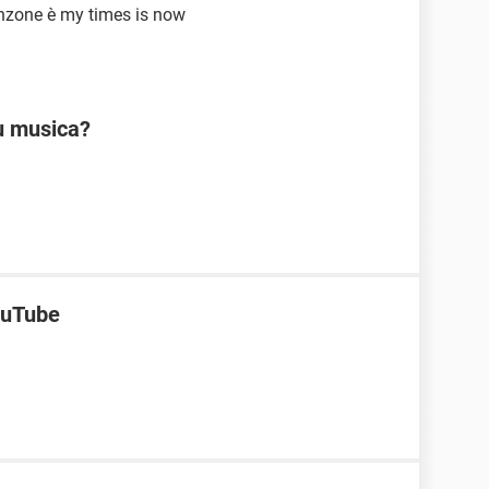
anzone è my times is now
ù musica?
ouTube