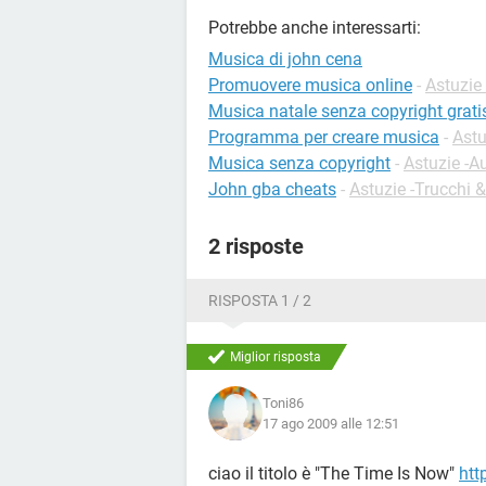
Potrebbe anche interessarti:
Musica di john cena
Promuovere musica online
-
Astuzie
Musica natale senza copyright grati
Programma per creare musica
-
Astu
Musica senza copyright
-
Astuzie -A
John gba cheats
-
Astuzie -Trucchi 
2 risposte
RISPOSTA 1 / 2
Miglior risposta
Toni86
17 ago 2009 alle 12:51
ciao il titolo è "The Time Is Now"
htt