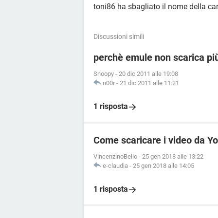
toni86 ha sbagliato il nome della c
Discussioni simili
perchè emule non scarica pi
Snoopy
-
20 dic 2011 alle 19:08
n00r
-
21 dic 2011 alle 11:21
1 risposta
Come scaricare i video da Y
VincenzinoBello
-
25 gen 2018 alle 13:22
e-claudia
-
25 gen 2018 alle 14:05
1 risposta