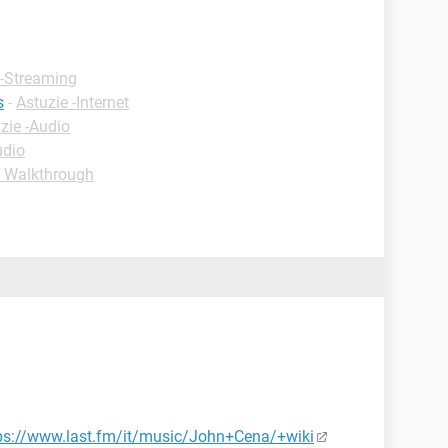
 -Streaming
s
-
Astuzie -Internet
zie -Audio
udio
& Walkthrough
ps://www.last.fm/it/music/John+Cena/+wiki