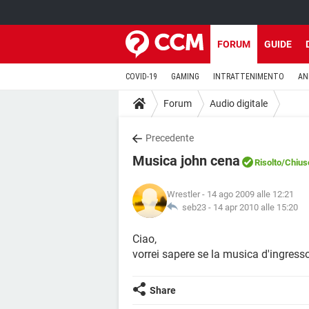
FORUM
GUIDE
COVID-19
GAMING
INTRATTENIMENTO
AN
Forum
Audio digitale
Precedente
Musica john cena
Risolto
/Chius
Wrestler
- 14 ago 2009 alle 12:21
seb23 -
14 apr 2010 alle 15:20
Ciao,
vorrei sapere se la musica d'ingress
Share