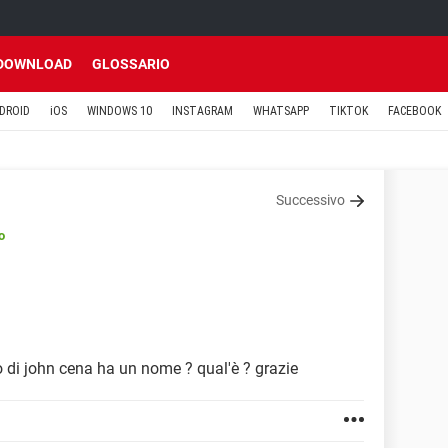
DOWNLOAD
GLOSSARIO
DROID
iOS
WINDOWS 10
INSTAGRAM
WHATSAPP
TIKTOK
FACEBOOK
Successivo
o
o di john cena ha un nome ? qual'è ? grazie