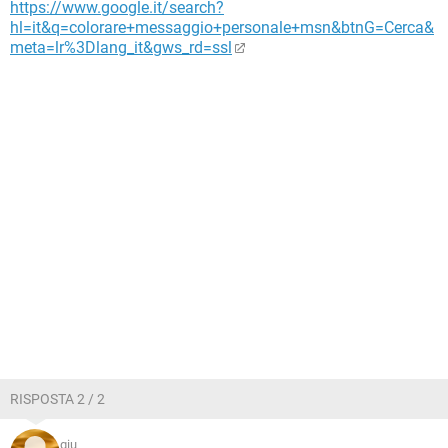
https://www.google.it/search?
hl=it&q=colorare+messaggio+personale+msn&btnG=Cerca&
meta=lr%3Dlang_it&gws_rd=ssl
RISPOSTA 2 / 2
giu