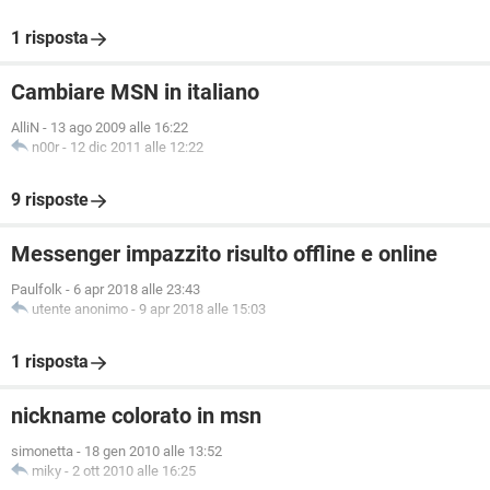
1 risposta
Cambiare MSN in italiano
AlliN
-
13 ago 2009 alle 16:22
n00r
-
12 dic 2011 alle 12:22
9 risposte
Messenger impazzito risulto offline e online
Paulfolk
-
6 apr 2018 alle 23:43
utente anonimo
-
9 apr 2018 alle 15:03
1 risposta
nickname colorato in msn
simonetta
-
18 gen 2010 alle 13:52
miky
-
2 ott 2010 alle 16:25