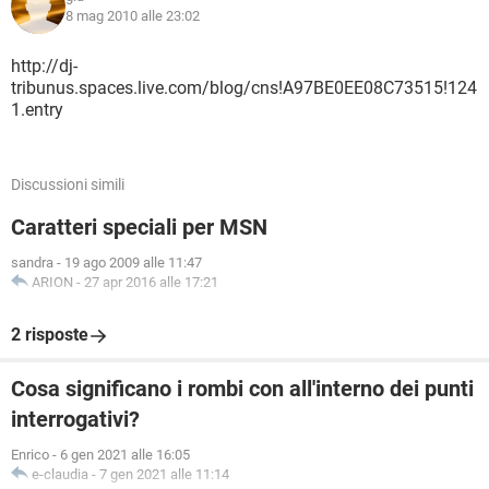
8 mag 2010 alle 23:02
http://dj-
tribunus.spaces.live.com/blog/cns!A97BE0EE08C73515!124
1.entry
Discussioni simili
Caratteri speciali per MSN
sandra
-
19 ago 2009 alle 11:47
ARION
-
27 apr 2016 alle 17:21
2 risposte
Cosa significano i rombi con all'interno dei punti
interrogativi?
Enrico
-
6 gen 2021 alle 16:05
e-claudia
-
7 gen 2021 alle 11:14