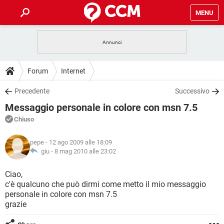
MENU
HOME
COVID-19
GAMING
GUIDE
Forum
Internet
INTRATTENIMENTO
ANDROID
COVID-19
GAMING
DOWNLOAD
Precedente
Successivo
iOS
WINDOWS 10
INTRATTENIMENTO
ANDROID
Messaggio personale in colore con msn 7.5
INSTAGRAM
COVID-19
WHATSAPP
GAMING
FORUM
iOS
WINDOWS 10
Chiuso
TIKTOK
INTRATTENIMENTO
FACEBOOK
ANDROID
INSTAGRAM
COVID-19
WHATSAPP
GAMING
GLOSSARIO
HARDWARE
iOS
pepe
- 12 ago 2009 alle 18:09
WINDOWS 10
TIKTOK
INTRATTENIMENTO
FACEBOOK
ANDROID
giu -
8 mag 2010 alle 23:02
INSTAGRAM
COVID-19
WHATSAPP
GAMING
HARDWARE
iOS
WINDOWS 10
Ciao,
TIKTOK
INTRATTENIMENTO
FACEBOOK
ANDROID
c'è qualcuno che può dirmi come metto il mio messaggio
INSTAGRAM
WHATSAPP
personale in colore con msn 7.5
HARDWARE
iOS
WINDOWS 10
TIKTOK
FACEBOOK
grazie
INSTAGRAM
WHATSAPP
HARDWARE