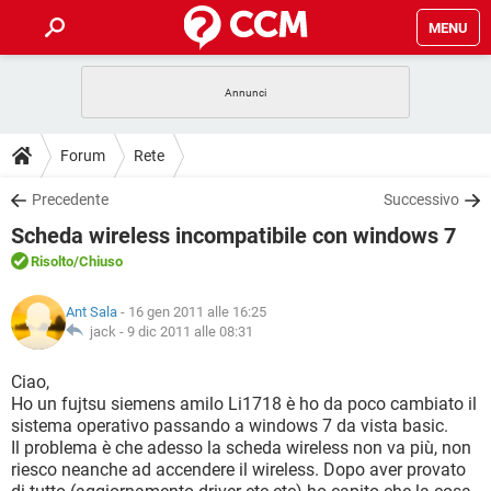
MENU
HOME
COVID-19
GAMING
GUIDE
Forum
Rete
INTRATTENIMENTO
ANDROID
COVID-19
GAMING
DOWNLOAD
Precedente
Successivo
iOS
WINDOWS 10
INTRATTENIMENTO
ANDROID
Scheda wireless incompatibile con windows 7
INSTAGRAM
COVID-19
WHATSAPP
GAMING
FORUM
iOS
WINDOWS 10
Risolto
/Chiuso
TIKTOK
INTRATTENIMENTO
FACEBOOK
ANDROID
INSTAGRAM
COVID-19
WHATSAPP
GAMING
GLOSSARIO
HARDWARE
iOS
Ant Sala
- 16 gen 2011 alle 16:25
WINDOWS 10
TIKTOK
INTRATTENIMENTO
FACEBOOK
ANDROID
jack -
9 dic 2011 alle 08:31
INSTAGRAM
COVID-19
WHATSAPP
GAMING
HARDWARE
iOS
WINDOWS 10
Ciao,
TIKTOK
INTRATTENIMENTO
FACEBOOK
ANDROID
Ho un fujtsu siemens amilo Li1718 è ho da poco cambiato il
INSTAGRAM
WHATSAPP
sistema operativo passando a windows 7 da vista basic.
HARDWARE
iOS
WINDOWS 10
TIKTOK
FACEBOOK
Il problema è che adesso la scheda wireless non va più, non
INSTAGRAM
WHATSAPP
riesco neanche ad accendere il wireless. Dopo aver provato
HARDWARE