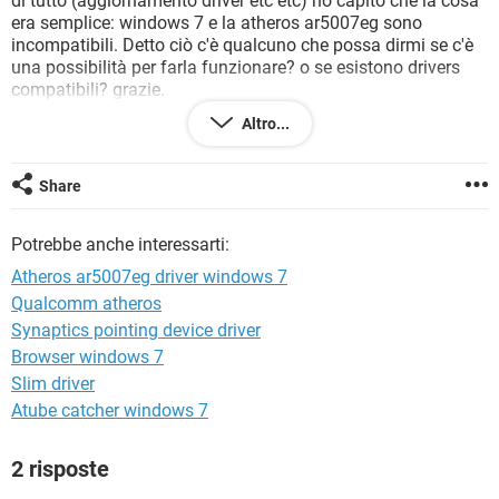
di tutto (aggiornamento driver etc etc) ho capito che la cosa
TIKTOK
FACEBOOK
era semplice: windows 7 e la atheros ar5007eg sono
incompatibili. Detto ciò c'è qualcuno che possa dirmi se c'è
HARDWARE
una possibilità per farla funzionare? o se esistono drivers
compatibili? grazie.
Altro...
Share
Potrebbe anche interessarti:
Atheros ar5007eg driver windows 7
Qualcomm atheros
Synaptics pointing device driver
Browser windows 7
Slim driver
Atube catcher windows 7
2 risposte