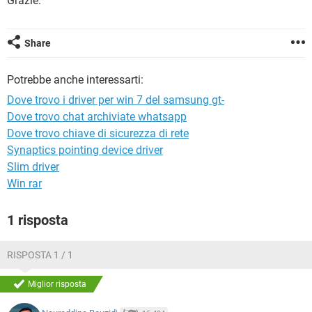
Grazie.
TIKTOK
FACEBOOK
HARDWARE
Share
Potrebbe anche interessarti:
Dove trovo i driver per win 7 del samsung gt-
Dove trovo chat archiviate whatsapp
Dove trovo chiave di sicurezza di rete
Synaptics pointing device driver
Slim driver
Win rar
1 risposta
RISPOSTA 1 / 1
Miglior risposta