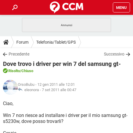
MENU
HOME
COVID-19
GAMING
GUIDE
Forum
Telefonia/Tablet/GPS
INTRATTENIMENTO
ANDROID
COVID-19
GAMING
DOWNLOAD
Precedente
Successivo
iOS
WINDOWS 10
INTRATTENIMENTO
ANDROID
Dove trovo i driver per win 7 del samsung gt-
INSTAGRAM
COVID-19
WHATSAPP
GAMING
FORUM
iOS
WINDOWS 10
Risolto
/Chiuso
TIKTOK
INTRATTENIMENTO
FACEBOOK
ANDROID
INSTAGRAM
COVID-19
WHATSAPP
GAMING
GLOSSARIO
HARDWARE
iOS
OrsoBubu
- 12 gen 2011 alle 12:01
WINDOWS 10
TIKTOK
INTRATTENIMENTO
FACEBOOK
ANDROID
eleonora -
7 set 2011 alle 00:47
INSTAGRAM
COVID-19
WHATSAPP
GAMING
HARDWARE
iOS
WINDOWS 10
Ciao,
TIKTOK
INTRATTENIMENTO
FACEBOOK
ANDROID
INSTAGRAM
WHATSAPP
Win 7 non riesce ad installare i driver per il mio samsung gt-
HARDWARE
iOS
WINDOWS 10
TIKTOK
FACEBOOK
s5230w, dove posso trovarli?
INSTAGRAM
WHATSAPP
HARDWARE