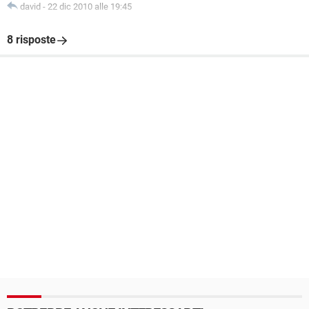
david
-
22 dic 2010 alle 19:45
8 risposte