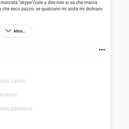
marcata "skype"(vale a dire non si sa che marca
na che esco pazzo, se qualcuno mi aiuta mi dichiaro
Altro...
B74E&0&2
tuzie -Laptop
'acquisto
river stampante