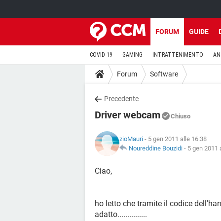
FORUM
GUIDE
COVID-19
GAMING
INTRATTENIMENTO
AN
Forum
Software
Precedente
Driver webcam
Chiuso
zioMauri
- 5 gen 2011 alle 16:38
Noureddine Bouzidi
-
5 gen 2011 a
Ciao,
ho letto che tramite il codice dell'hard
adatto...............