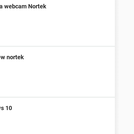
mia webcam Nortek
ew nortek
s 10