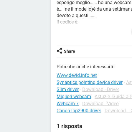
espongo meglio...... ho una webcam 
è.... ne il modello)è da una settima
devoto a questi......
il codice è:
USB\VID_0C45&PID_613E\5&27A0
vi scongiurooooooooooooooooo
Share
Potrebbe anche interessarti:
Www.devid.info net
Synaptics pointing device driver
-
As
Slim driver
-
Download - Driver
Migliori webcam
-
Astuzie -Guida all
Webcam 7
-
Download - Video
Canon lbp2900 driver
-
Download - D
1 risposta