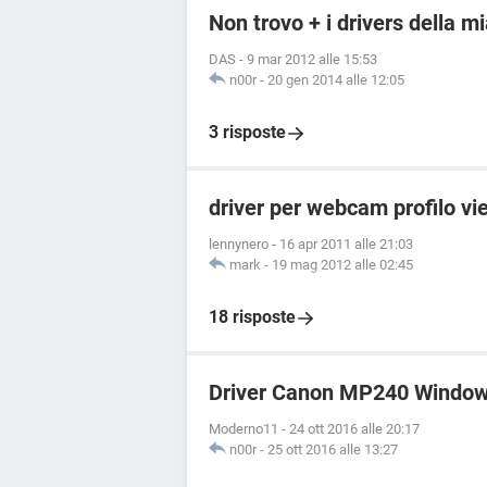
Non trovo + i drivers della 
DAS
-
9 mar 2012 alle 15:53
n00r
-
20 gen 2014 alle 12:05
3 risposte
driver per webcam profilo vi
lennynero
-
16 apr 2011 alle 21:03
mark
-
19 mag 2012 alle 02:45
18 risposte
Driver Canon MP240 Window
Moderno11
-
24 ott 2016 alle 20:17
n00r
-
25 ott 2016 alle 13:27