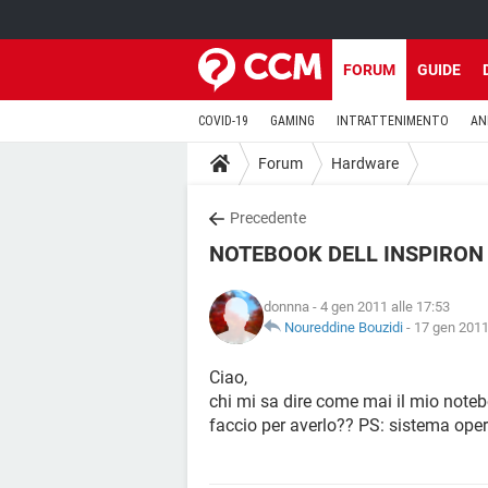
FORUM
GUIDE
COVID-19
GAMING
INTRATTENIMENTO
AN
Forum
Hardware
Precedente
NOTEBOOK DELL INSPIRON
donnna
- 4 gen 2011 alle 17:53
Noureddine Bouzidi
-
17 gen 2011
Ciao,
chi mi sa dire come mai il mio note
faccio per averlo?? PS: sistema oper