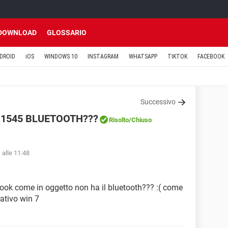
DOWNLOAD
GLOSSARIO
DROID
iOS
WINDOWS 10
INSTAGRAM
WHATSAPP
TIKTOK
FACEBOOK
Successivo
 1545 BLUETOOTH???
Risolto
/Chiuso
 alle 11:48
book come in oggetto non ha il bluetooth??? :( come
ativo win 7