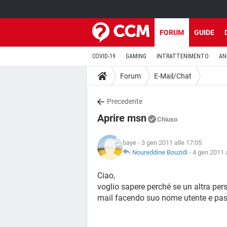
FORUM
GUIDE
COVID-19
GAMING
INTRATTENIMENTO
AN
Forum
E-Mail/Chat
Precedente
Aprire msn
Chiuso
baye
- 3 gen 2011 alle 17:05
Noureddine Bouzidi
-
4 gen 2011 a
Ciao,
voglio sapere perché se un altra per
mail facendo suo nome utente e pas