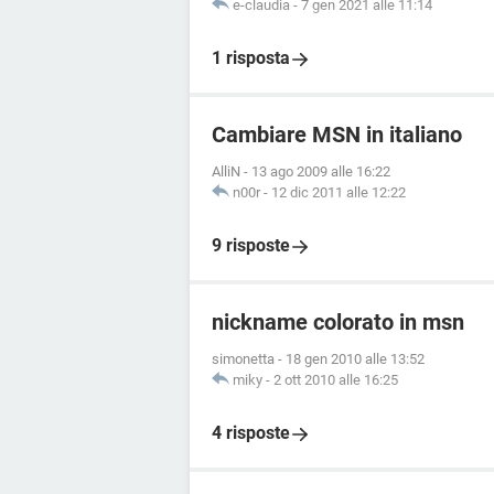
e-claudia
-
7 gen 2021 alle 11:14
1 risposta
Cambiare MSN in italiano
AlliN
-
13 ago 2009 alle 16:22
n00r
-
12 dic 2011 alle 12:22
9 risposte
nickname colorato in msn
simonetta
-
18 gen 2010 alle 13:52
miky
-
2 ott 2010 alle 16:25
4 risposte