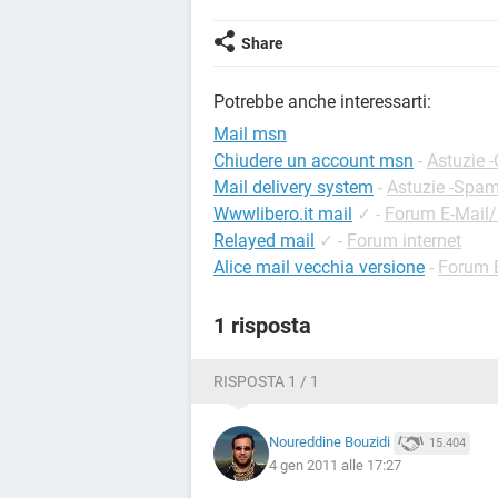
Share
Potrebbe anche interessarti:
Mail msn
Chiudere un account msn
-
Astuzie 
Mail delivery system
-
Astuzie -Spa
Wwwlibero.it mail
✓
-
Forum E-Mail
Relayed mail
✓
-
Forum internet
Alice mail vecchia versione
-
Forum 
1 risposta
RISPOSTA 1 / 1
Noureddine Bouzidi
15.404
4 gen 2011 alle 17:27