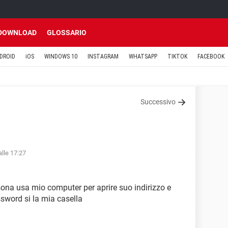
DOWNLOAD
GLOSSARIO
DROID
iOS
WINDOWS 10
INSTAGRAM
WHATSAPP
TIKTOK
FACEBOOK
Successivo
lle 17:27
sona usa mio computer per aprire suo indirizzo e
sword si la mia casella