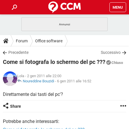
MENU
HOME
COVID-19
GAMING
GUIDE
Forum
Office software
INTRATTENIMENTO
ANDROID
COVID-19
GAMING
DOWNLOAD
Precedente
Successivo
iOS
WINDOWS 10
INTRATTENIMENTO
ANDROID
Come si fotografa lo schermo del pc ???
INSTAGRAM
COVID-19
WHATSAPP
GAMING
Chiuso
FORUM
iOS
WINDOWS 10
TIKTOK
INTRATTENIMENTO
FACEBOOK
ANDROID
Lola
- 2 gen 2011 alle 22:00
INSTAGRAM
COVID-19
WHATSAPP
GAMING
GLOSSARIO
Noureddine Bouzidi
-
6 gen 2011 alle 16:52
HARDWARE
iOS
WINDOWS 10
TIKTOK
INTRATTENIMENTO
FACEBOOK
ANDROID
INSTAGRAM
COVID-19
WHATSAPP
GAMING
Direttamente dai tasti del pc'?
HARDWARE
iOS
WINDOWS 10
TIKTOK
INTRATTENIMENTO
FACEBOOK
ANDROID
Share
INSTAGRAM
WHATSAPP
HARDWARE
iOS
WINDOWS 10
TIKTOK
FACEBOOK
Potrebbe anche interessarti:
INSTAGRAM
WHATSAPP
HARDWARE