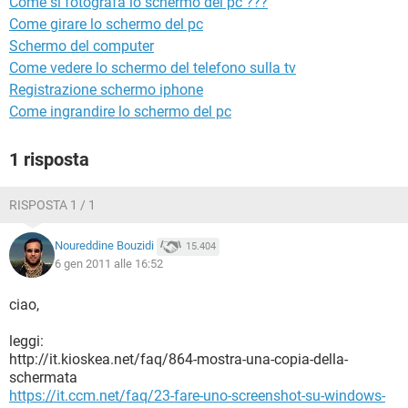
Come si fotografa lo schermo del pc ???
TIKTOK
FACEBOOK
Come girare lo schermo del pc
HARDWARE
Schermo del computer
Come vedere lo schermo del telefono sulla tv
Registrazione schermo iphone
Come ingrandire lo schermo del pc
1 risposta
RISPOSTA 1 / 1
Noureddine Bouzidi
15.404
6 gen 2011 alle 16:52
ciao,
leggi:
http://it.kioskea.net/faq/864-mostra-una-copia-della-
schermata
https://it.ccm.net/faq/23-fare-uno-screenshot-su-windows-