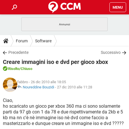
MENU
HOME
COVID-19
GAMING
GUIDE
Forum
Software
INTRATTENIMENTO
ANDROID
COVID-19
GAMING
DOWNLOAD
Precedente
Successivo
iOS
WINDOWS 10
INTRATTENIMENTO
ANDROID
Creare immagini iso e dvd per gioco xbox
INSTAGRAM
COVID-19
WHATSAPP
GAMING
FORUM
iOS
WINDOWS 10
Risolto
/Chiuso
TIKTOK
INTRATTENIMENTO
FACEBOOK
ANDROID
INSTAGRAM
COVID-19
WHATSAPP
GAMING
GLOSSARIO
HARDWARE
iOS
fabbro
- 26 dic 2010 alle 18:05
WINDOWS 10
TIKTOK
INTRATTENIMENTO
FACEBOOK
ANDROID
Noureddine Bouzidi
-
27 dic 2010 alle 11:28
INSTAGRAM
COVID-19
WHATSAPP
GAMING
HARDWARE
iOS
WINDOWS 10
Ciao,
TIKTOK
INTRATTENIMENTO
FACEBOOK
ANDROID
ho scaricato un gioco per xbox 360 ma ci sono solamente
INSTAGRAM
WHATSAPP
parti da 97 gb con 1 da 78 e due rispettivamente da 2kb e 5
HARDWARE
iOS
WINDOWS 10
TIKTOK
FACEBOOK
kb ma nn c'è nè immagine iso nè dvd come faccio a
INSTAGRAM
WHATSAPP
masterizzarlo e dunque creare un immagine iso e dvd ?????
HARDWARE