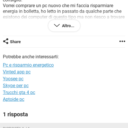
TIKTOK
FACEBOOK
Vorrei comprare un pc nuovo che mi faccia risparmiare
energia in bolletta, ho letto in passato da qualche parte che
HARDWARE
esistono dei computer di questo tipo ma non riesco a trovare
piu la rivista.
Altro...
Ho fatto un giro su google e ho visto un po di tutto ma tra
siti stranieri e prodotti strani, non so dove approfondire.
Voi sapete suggeririmi qualcosa?
Share
Vi ringrazio in anticipo e attendo tante risposte!
Potrebbe anche interessarti:
Pc e risparmio energetico
Vinted app pc
Yoosee pc
Skype per pc
Trucchi gta 4 pc
Aptoide pc
1 risposta