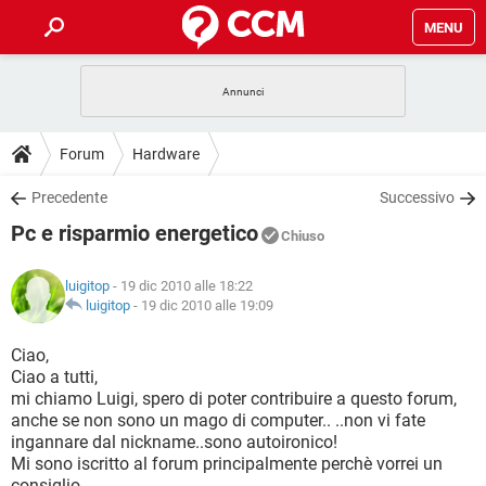
MENU
HOME
COVID-19
GAMING
GUIDE
Forum
Hardware
INTRATTENIMENTO
ANDROID
COVID-19
GAMING
DOWNLOAD
Precedente
Successivo
iOS
WINDOWS 10
INTRATTENIMENTO
ANDROID
Pc e risparmio energetico
INSTAGRAM
COVID-19
WHATSAPP
GAMING
Chiuso
FORUM
iOS
WINDOWS 10
TIKTOK
INTRATTENIMENTO
FACEBOOK
ANDROID
luigitop
- 19 dic 2010 alle 18:22
INSTAGRAM
COVID-19
WHATSAPP
GAMING
GLOSSARIO
luigitop
-
19 dic 2010 alle 19:09
HARDWARE
iOS
WINDOWS 10
TIKTOK
INTRATTENIMENTO
FACEBOOK
ANDROID
INSTAGRAM
COVID-19
WHATSAPP
GAMING
Ciao,
HARDWARE
iOS
WINDOWS 10
Ciao a tutti,
TIKTOK
INTRATTENIMENTO
FACEBOOK
ANDROID
mi chiamo Luigi, spero di poter contribuire a questo forum,
INSTAGRAM
WHATSAPP
anche se non sono un mago di computer.. ..non vi fate
HARDWARE
iOS
WINDOWS 10
TIKTOK
FACEBOOK
ingannare dal nickname..sono autoironico!
INSTAGRAM
WHATSAPP
Mi sono iscritto al forum principalmente perchè vorrei un
HARDWARE
consiglio.